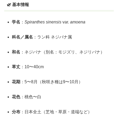
🌿 基本情報
学名
：
Spiranthes sinensis
var.
amoena
科名／属名
：ラン科 ネジバナ属
和名
：ネジバナ（別名：モジズリ、ネジリバナ）
草丈
：10〜40cm
花期
：5〜8月（秋咲き種は9〜10月）
花色
：桃色〜白
分布
：日本全土（芝地・草原・道端など）