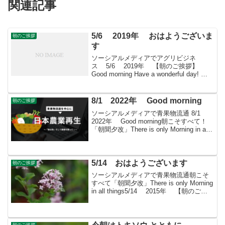
関連記事
5/6 2019年 おはようございま
朝のご挨拶
す
ソーシアルメディアでアグリビジネ
ス 5/6 2019年 【朝のご挨拶】
Good morning Have a wonderful day! お
はようございますきょうも素敵な出会い
と楽しいソーシアルを！今朝はハナショ
ウブとともに・・...
8/1 2022年 Good morning
朝のご挨拶
ソーシアルメディアで青果物流通 8/1
2022年 Good morning朝こそすべて！
「朝聞夕改」There is only Morning in all
things きょうははどんな日花火の日1967
年（昭和42年）に制定。1...
5/14 おはようございます
朝のご挨拶
ソーシアルメディアで青果物流通朝こそ
すべて「朝聞夕改」There is only Morning
in all things5/14 2015年 【朝のご挨
拶】 おはうございますきょうも素敵な出
会いと楽しいソーシアルを！今朝はライ
ラッ...
朝のご挨拶