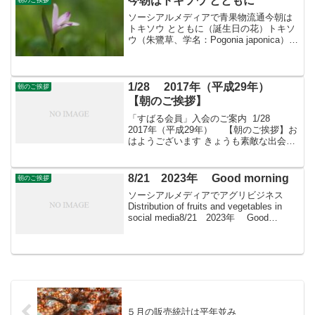
今朝はトキソウ とともに
ソーシアルメディアで青果物流通今朝は
トキソウ とともに（誕生日の花）トキソ
ウ（朱鷺草、学名：Pogonia japonica）
は、ラン科トキソウ属の多年草で、日本
をはじめ東アジアの湿地に自生する小型
の野生ランです。 花の淡い紅紫色（桃紫
色...
1/28 2017年（平成29年）
朝のご挨拶
【朝のご挨拶】
「すばる会員」入会のご案内 1/28
2017年（平成29年） 【朝のご挨拶】お
はようございます きょうも素敵な出会い
と楽しいソーシアルを！ 今朝はキンギョ
ソウとともに・・・フェイスブックペー
ジ「日本農業再生」プロをめざす皆さん
8/21 2023年 Good morning
朝のご挨拶
のため...
ソーシアルメディアでアグリビジネス
Distribution of fruits and vegetables in
social media8/21 2023年 Good
morning 朝こそすべて！ 「朝聞夕改」
There is on...
５月の販売統計は平年並み