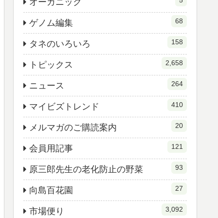
5
オーガニック
68
ゲノム編集
158
タネのいろいろ
2,658
トピックス
264
ニュース
410
マイビズトレンド
20
メルマガのご購読案内
121
会員用記事
93
原三郎先生の老化防止の野菜
27
向島百花園
3,092
市場便り