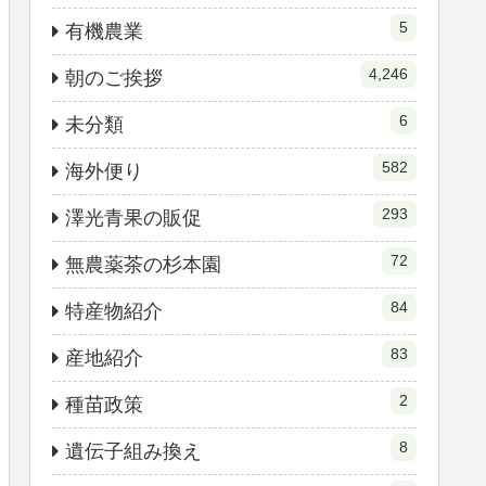
5
有機農業
4,246
朝のご挨拶
6
未分類
582
海外便り
293
澤光青果の販促
72
無農薬茶の杉本園
84
特産物紹介
83
産地紹介
2
種苗政策
8
遺伝子組み換え