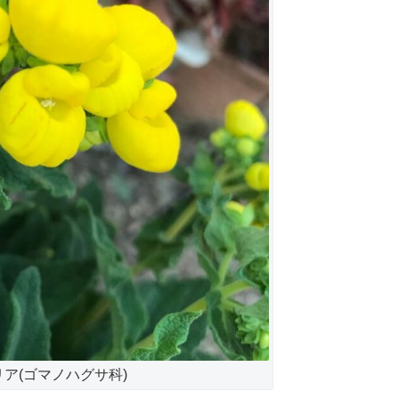
ア(ゴマノハグサ科)