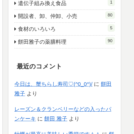
1
遺伝子組み換え食品
80
開設者、卸、仲卸、小売
5
食材のいろいろ
90
餅田雅子の薬膳料理
最近のコメント
今日は、蟹ちらし寿司♡(^0_0^)/
に
餅田
雅子
より
レーズン＆クランベリーなどの入ったパ
ンケーキ
に
餅田 雅子
より