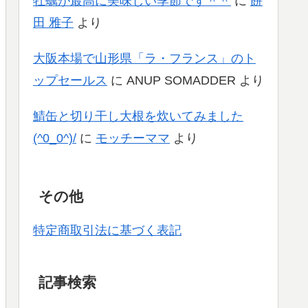
牡蠣が最高に美味しい季節です＾＾
に
餅
田 雅子
より
大阪本場で山形県「ラ・フランス」のト
ップセールス
に
ANUP SOMADDER
より
鯖缶と切り干し大根を炊いてみました
(^0_0^)/
に
モッチーママ
より
その他
特定商取引法に基づく表記
記事検索