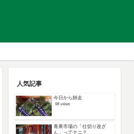
人気記事
今日から師走
98 views
青果市場の「仕切り改ざ
ん」ってナニ？