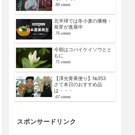
89 views
北半球では冬小麦の播種・
発芽が進展中
75 views
今朝はコバイケイソウとと
もに
71 views
【澤光青果便り】№353
さて本日のおすすめ品
は・・・
67 views
スポンサードリンク