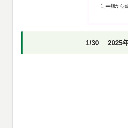
==畑から
1/30 20