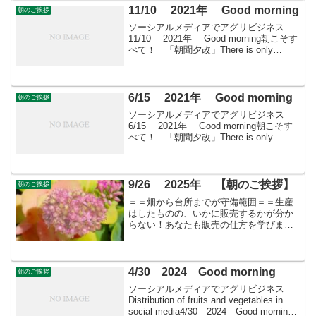
11/10 2021年 Good morning
朝のご挨拶
ソーシアルメディアでアグリビジネス
11/10 2021年 Good morning朝こそす
べて！ 「朝聞夕改」There is only
Morning in all things 11月10日はどん
な日マルティン・ルター（宗教改...
6/15 2021年 Good morning
朝のご挨拶
ソーシアルメディアでアグリビジネス
6/15 2021年 Good morning朝こそす
べて！ 「朝聞夕改」There is only
Morning in all things 6月15日はどんな
日米百俵デー 1914年のこの日...
9/26 2025年 【朝のご挨拶】
朝のご挨拶
＝＝畑から台所までが守備範囲＝＝生産
はしたものの、いかに販売するかが分か
らない！あなたも販売の仕方を学びませ
んか？すばる会員（年会費：24000円）対
象に販売をサポート
4/30 2024 Good morning
朝のご挨拶
ソーシアルメディアでアグリビジネス
Distribution of fruits and vegetables in
social media4/30 2024 Good morning