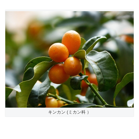
キンカン (ミカン科 ）