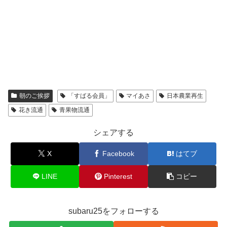
朝のご挨拶
「すばる会員」
マイあさ
日本農業再生
花き流通
青果物流通
シェアする
X
Facebook
はてブ
LINE
Pinterest
コピー
subaru25をフォローする