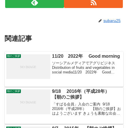
subaru25
関連記事
11/20 2022年 Good morning
朝のご挨拶
ソーシアルメディアでアグリビジネス
Distribution of fruits and vegetables in
social media11/20 2022年 Good
morning朝こそすべて！ 「朝聞夕改」
There is on...
9/18 2016年（平成28年）
朝のご挨拶
【朝のご挨拶】
「すばる会員」入会のご案内 9/18
2016年（平成28年） 【朝のご挨拶】お
はようございます きょうも素敵な出会い
と楽しいソーシアルを！ 今朝はサルビア
とともに・・・フェイスブックページ
「日本農業再生」プロをめざす皆さんの