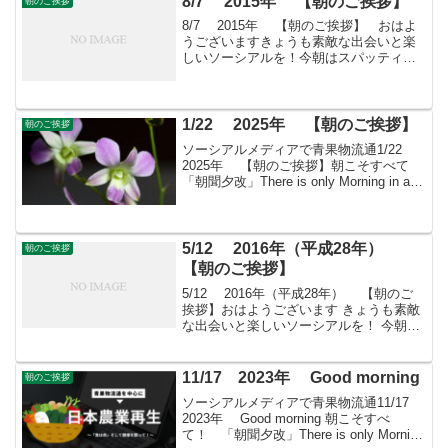
8/7 2015年 【朝のご挨拶】
朝のご挨拶
ために、...
8/7 2015年 【朝のご挨拶】 おはよ
うございますきょうも素敵な出会いと楽
しいソーシアルを！今朝はスパッティと
ともに・・・ フェイスブックページ「日
本農業再生」 ★「すばる会員」のお申し
込みはこちら
1/22 2025年 【朝のご挨拶】
朝のご挨拶
ソーシアルメディアで青果物流通1/22
2025年 【朝のご挨拶】朝こそすべて
「朝聞夕改」There is only Morning in all
thingsきょうはどんな日ジャズの日東京都
内のジャズクラブオーナーらによる
「JAZZ ...
5/12 2016年（平成28年）
朝のご挨拶
【朝のご挨拶】
5/12 2016年（平成28年） 【朝のご
挨拶】おはようございます きょうも素敵
な出会いと楽しいソーシアルを！ 今朝は
アザミとともに・・・フェイスブックペ
ージ「日本農業再生」プロをめざす皆さ
んのために、年会費制 「すばる会員」
11/17 2023年 Good morning
朝のご挨拶
を運営し...
ソーシアルメディアで青果物流通11/17
2023年 Good morning 朝こそすべ
て！ 「朝聞夕改」There is only Morning