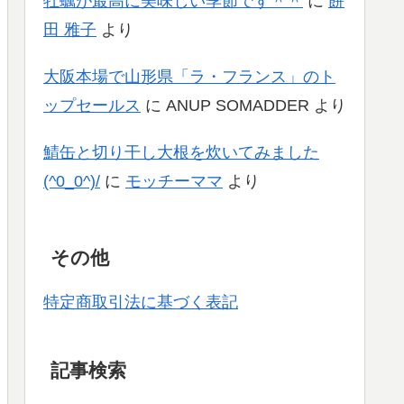
牡蠣が最高に美味しい季節です＾＾
に
餅
田 雅子
より
大阪本場で山形県「ラ・フランス」のト
ップセールス
に
ANUP SOMADDER
より
鯖缶と切り干し大根を炊いてみました
(^0_0^)/
に
モッチーママ
より
その他
特定商取引法に基づく表記
記事検索