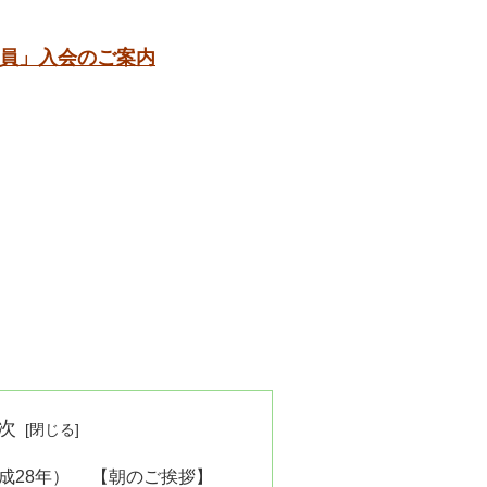
員」入会のご案内
次
（平成28年） 【朝のご挨拶】