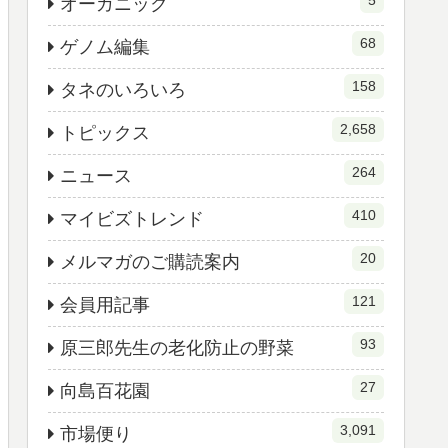
5
オーガニック
68
ゲノム編集
158
タネのいろいろ
2,658
トピックス
264
ニュース
410
マイビズトレンド
20
メルマガのご購読案内
121
会員用記事
93
原三郎先生の老化防止の野菜
27
向島百花園
3,091
市場便り