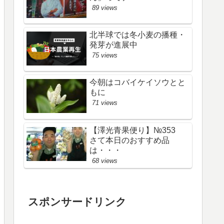
89 views
北半球では冬小麦の播種・
発芽が進展中
75 views
今朝はコバイケイソウとと
もに
71 views
【澤光青果便り】№353
さて本日のおすすめ品
は・・・
68 views
スポンサードリンク