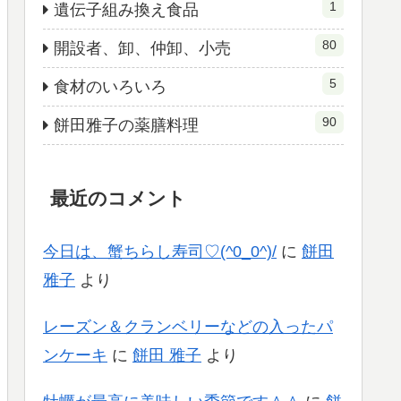
1
遺伝子組み換え食品
80
開設者、卸、仲卸、小売
5
食材のいろいろ
90
餅田雅子の薬膳料理
最近のコメント
今日は、蟹ちらし寿司♡(^0_0^)/
に
餅田
雅子
より
レーズン＆クランベリーなどの入ったパ
ンケーキ
に
餅田 雅子
より