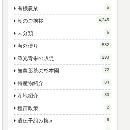
5
有機農業
4,245
朝のご挨拶
6
未分類
582
海外便り
293
澤光青果の販促
72
無農薬茶の杉本園
84
特産物紹介
83
産地紹介
2
種苗政策
8
遺伝子組み換え