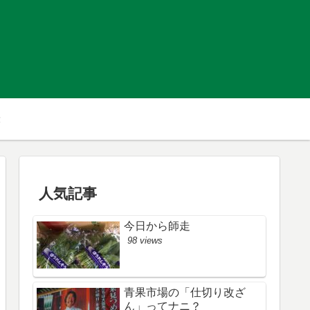
人気記事
今日から師走
98 views
青果市場の「仕切り改ざ
ん」ってナニ？