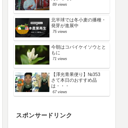
89 views
北半球では冬小麦の播種・
発芽が進展中
75 views
今朝はコバイケイソウとと
もに
71 views
【澤光青果便り】№353
さて本日のおすすめ品
は・・・
67 views
スポンサードリンク