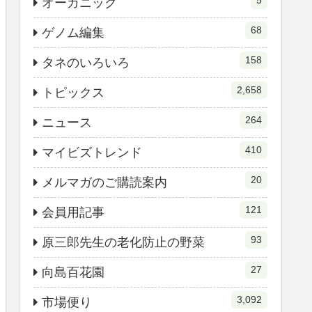
5
オーガニック
68
ゲノム編集
158
タネのいろいろ
2,658
トピックス
264
ニュース
410
マイビズトレンド
20
メルマガのご購読案内
121
会員用記事
93
原三郎先生の老化防止の野菜
27
向島百花園
3,092
市場便り