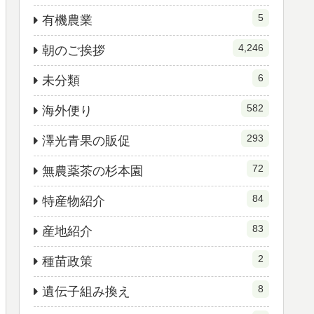
5
有機農業
4,246
朝のご挨拶
6
未分類
582
海外便り
293
澤光青果の販促
72
無農薬茶の杉本園
84
特産物紹介
83
産地紹介
2
種苗政策
8
遺伝子組み換え