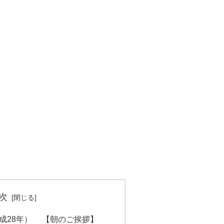
次
（平成28年） 【朝のご挨拶】