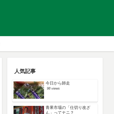
人気記事
今日から師走
98 views
青果市場の「仕切り改ざ
ん」ってナニ？