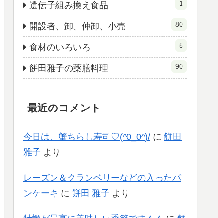
1
遺伝子組み換え食品
80
開設者、卸、仲卸、小売
5
食材のいろいろ
90
餅田雅子の薬膳料理
最近のコメント
今日は、蟹ちらし寿司♡(^0_0^)/
に
餅田
雅子
より
レーズン＆クランベリーなどの入ったパ
ンケーキ
に
餅田 雅子
より