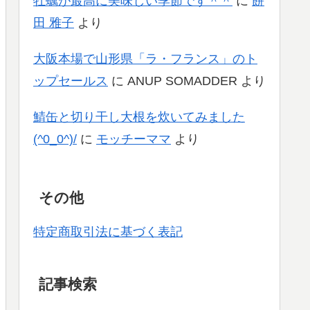
牡蠣が最高に美味しい季節です＾＾
に
餅
田 雅子
より
大阪本場で山形県「ラ・フランス」のト
ップセールス
に
ANUP SOMADDER
より
鯖缶と切り干し大根を炊いてみました
(^0_0^)/
に
モッチーママ
より
その他
特定商取引法に基づく表記
記事検索