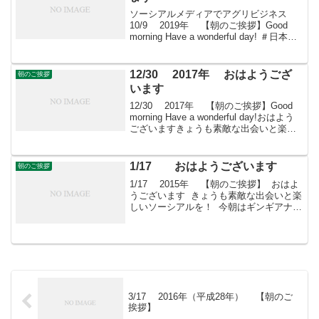
ソーシアルメディアでアグリビジネス
10/9 2019年 【朝のご挨拶】Good
morning Have a wonderful day! ＃日本農
業再生 ＃食品流通 ＃青果物流通 ＃
花き流通 ＃freshproduce ＃produc...
12/30 2017年 おはようござ
朝のご挨拶
います
12/30 2017年 【朝のご挨拶】Good
morning Have a wonderful day!おはよう
ございますきょうも素敵な出会いと楽し
いソーシアルを！今朝はマネッチアとと
もに・・・
1/17 おはようございます
朝のご挨拶
1/17 2015年 【朝のご挨拶】 おはよ
うございます きょうも素敵な出会いと楽
しいソーシアルを！ 今朝はギンギアナム
とともに・・・ フェイスブックペー
ジ「日本農業再生」★「すばる会員」の
お申し込みはこちら
3/17 2016年（平成28年） 【朝のご
挨拶】