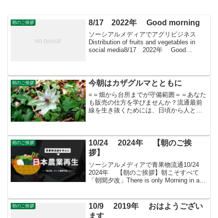
8/17 2022年 Good morning
朝のご挨拶
ソーシアルメディアでアグリビジネス
Distribution of fruits and vegetables in
social media8/17 2022年 Good
morning朝こそすべて！ 「朝聞夕改」
There is onl...
今朝はカザグルマとともに
朝のご挨拶
=＝畑から台所までが守備範囲＝＝あなた
も販売の仕方を学びませんか？流通最前
線を生き抜くためには、日頃から人と人
の縁を大切に広げていくことです。生産
はしたものの、いかに販売するかが分か
らない方は「すばる会員」へどうぞ！★
すばる会員（年会費：24000円）対象に販
10/24 2024年 【朝のご挨
朝のご挨拶
売をサポート
拶】
ソーシアルメディアで青果物流通10/24
2024年 【朝のご挨拶】朝こそすべて
「朝聞夕改」There is only Morning in all
thingsきょうはどんな日暗黒の木曜日
1929年（昭和4年）のこの日（木曜日）、
ニュ...
10/9 2019年 おはようござい
朝のご挨拶
ます