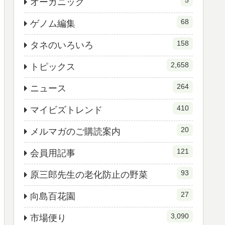
5
オーガニック
68
ゲノム編集
158
タネのいろいろ
2,658
トピックス
264
ニュース
410
マイビズトレンド
20
メルマガのご購読案内
121
会員用記事
93
原三郎先生の老化防止の野菜
27
向島百花園
3,090
市場便り