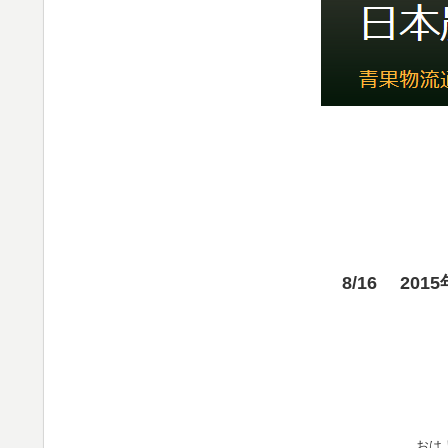
8/16 20
おは