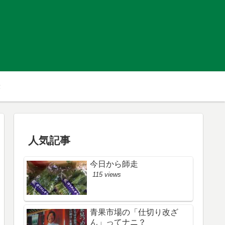
人気記事
今日から師走
115 views
青果市場の「仕切り改ざ
ん」ってナニ？