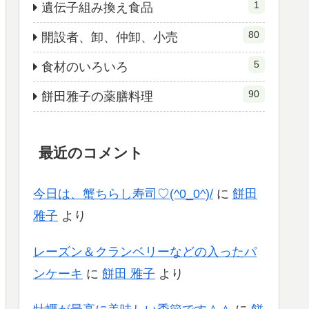
1
遺伝子組み換え食品
80
開設者、卸、仲卸、小売
5
食材のいろいろ
90
餅田雅子の薬膳料理
最近のコメント
今日は、蟹ちらし寿司♡(^0_0^)/
に
餅田
雅子
より
レーズン＆クランベリーなどの入ったパ
ンケーキ
に
餅田 雅子
より