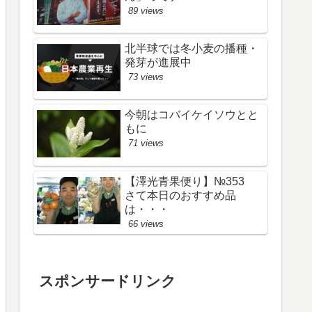
89 views
北半球では冬小麦の播種・
発芽が進展中
73 views
今朝はコバイケイソウとと
もに
71 views
【澤光青果便り】№353
さて本日のおすすめ品
は・・・
66 views
スポンサードリンク