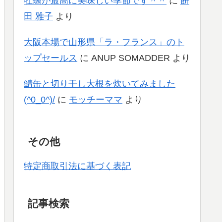
牡蠣が最高に美味しい季節です＾＾
に
餅
田 雅子
より
大阪本場で山形県「ラ・フランス」のト
ップセールス
に
ANUP SOMADDER
より
鯖缶と切り干し大根を炊いてみました
(^0_0^)/
に
モッチーママ
より
その他
特定商取引法に基づく表記
記事検索