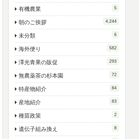
5
有機農業
4,244
朝のご挨拶
6
未分類
582
海外便り
293
澤光青果の販促
72
無農薬茶の杉本園
84
特産物紹介
83
産地紹介
2
種苗政策
8
遺伝子組み換え