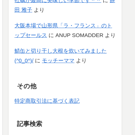
牡蠣が最高に美味しい季節です＾＾
に
餅
田 雅子
より
大阪本場で山形県「ラ・フランス」のト
ップセールス
に
ANUP SOMADDER
より
鯖缶と切り干し大根を炊いてみました
(^0_0^)/
に
モッチーママ
より
その他
特定商取引法に基づく表記
記事検索