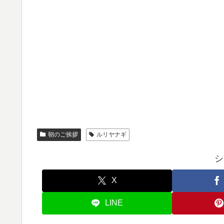
朝のご挨拶
ルリヤナギ
シ
X
LINE