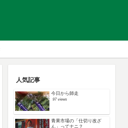
人気記事
今日から師走
97 views
青果市場の「仕切り改ざ
ん」ってナニ？