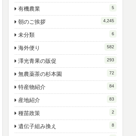
5
有機農業
4,245
朝のご挨拶
6
未分類
582
海外便り
293
澤光青果の販促
72
無農薬茶の杉本園
84
特産物紹介
83
産地紹介
2
種苗政策
8
遺伝子組み換え