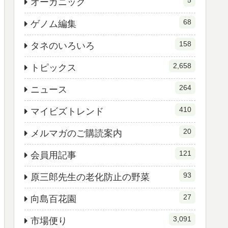
5
オーガニック
68
ゲノム編集
158
タネのいろいろ
2,658
トピックス
264
ニュース
410
マイビズトレンド
20
メルマガのご購読案内
121
会員用記事
93
原三郎先生の老化防止の野菜
27
向島百花園
3,091
市場便り