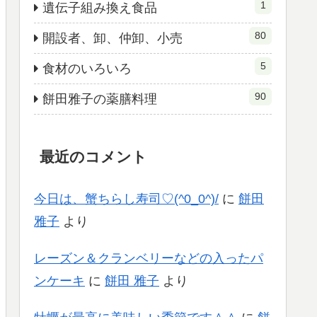
1
遺伝子組み換え食品
80
開設者、卸、仲卸、小売
5
食材のいろいろ
90
餅田雅子の薬膳料理
最近のコメント
今日は、蟹ちらし寿司♡(^0_0^)/
に
餅田
雅子
より
レーズン＆クランベリーなどの入ったパ
ンケーキ
に
餅田 雅子
より