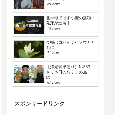
89 views
北半球では冬小麦の播種・
発芽が進展中
73 views
今朝はコバイケイソウとと
もに
71 views
【澤光青果便り】№353
さて本日のおすすめ品
は・・・
67 views
スポンサードリンク