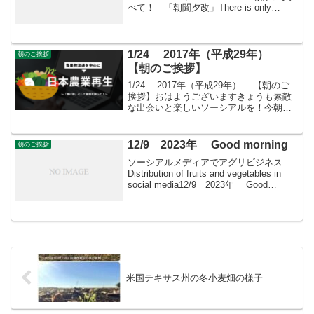
べて！ 「朝聞夕改」There is only
Morning in all things 10月11日はどん
な日「リンゴの唄」の日1945...
1/24 2017年（平成29年）
朝のご挨拶
【朝のご挨拶】
1/24 2017年（平成29年） 【朝のご
挨拶】おはようございますきょうも素敵
な出会いと楽しいソーシアルを！今朝は
ヒヤシンスとともに・・・フェイスブッ
クページ「日本農業再生」プロをめざす
皆さんのために、年会費制 「すばる会
12/9 2023年 Good morning
朝のご挨拶
員」を運営し...
ソーシアルメディアでアグリビジネス
Distribution of fruits and vegetables in
social media12/9 2023年 Good
morning 朝こそすべて！ 「朝聞夕改」
There is on...
米国テキサス州の冬小麦畑の様子