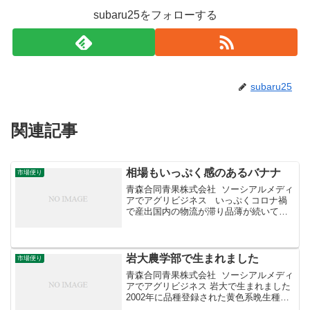
subaru25をフォローする
subaru25
関連記事
相場もいっぷく感のあるバナナ
市場便り
青森合同青果株式会社 ソーシアルメディ
アでアグリビジネス いっぷくコロナ禍
で産出国内の物流が滞り品薄が続いてい
たバナナ。巣ごもり需要もあって相場は
高止まりとなっていましたが、ここにき
て荷動きが鈍化。気温上昇による需要減
退と高値疲れが原...
岩大農学部で生まれました
市場便り
青森合同青果株式会社 ソーシアルメディ
アでアグリビジネス 岩大で生まれました
2002年に品種登録された黄色系晩生種
「はるか」。ゴールデンデリシャスとス