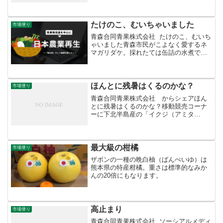
ターキングの掛け合わせで、岩手大学農
学部で生まれました。果肉は硬めでジュ
ーシー、密が入り...
たけのこ、むいちゃいました
市場便り
青森合同青果株式会社 たけのこ、むいち
ゃいました青森市民がこよなく愛するネ
マガリダケ。採れたては缶詰の水煮では
味わえない、みずみずしい生命力に溢れ
ています。難点は食べるまで手間がかか
ること。「皮をむくのがめんどうで…」
という方におススメな...
ほんとに残暑はくるのかな？
市場便り
青森合同青果株式会社 からシェアほん
とに残暑はくるのかな？移動競売コーナ
ーに下北半島産の「イクジ（アミタ
ケ）」が並び始めました。平年ならば夏
休みが終わった８月下旬から出回ります
が、今年はお盆前から登場。否が応でも
秋の訪れを感じさせます。厳し...
最大級の柑橘
市場便り
ザボンの一種の晩白柚（ばんぺいゆ）は
熊本県の特産柑橘。重さは標準的なみか
んの20倍にもなります。
高止まり
市場便り
青森合同青果株式会社 ソーシアルメディ