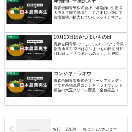
爆発的に生産拡大中
市場便り
青森合同青果株式会社 爆発的に生産拡
大中３年間で倍増と、すさまじい勢いで
栽培面積が拡大しているシャインマスカ
ット。品種登録後10年で巨峰、デラ、ピ
オーネに続く第４位に。シャインのすご
いのは栽培適地の広さ。41都府県で栽培
されており、巨峰...
10月13日はさつまいもの日
市場便り
青森合同青果 ソーシアルメディアで青果
物流通10月13日はさつまいもの日明日10
月13日は「さつまいもの日」。江戸時代
に焼き芋を「十三里」と呼んでいたこと
に由来するそうです。「十三里」という
のは「栗（九里）より（四里）うまい」
という謎かけ。...
コンジキ・ラオウ
市場便り
青森合同青果株式会社ソーシアルメディ
アで青果物流通コンジキ・ラオウナント
種苗の大玉クリーム西瓜「金色羅皇（コ
ンジキラオウ）」が始まりました。鰺ヶ
沢町産です。「コンジキと言えばラオウ
じゃなくてファルコでしょ！」と突っ込
んだ方は北〇の拳の読みす...
9/15 2018年 おはようございます