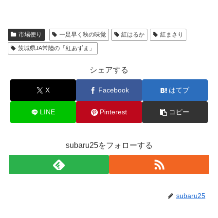
市場便り
一足早く秋の味覚
紅はるか
紅まさり
茨城県JA常陸の「紅あずま」
シェアする
X
Facebook
はてブ
LINE
Pinterest
コピー
subaru25をフォローする
subaru25