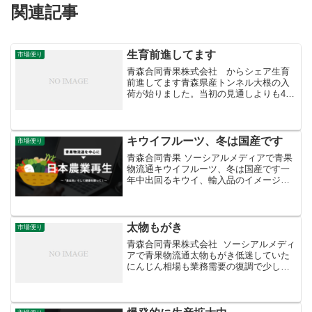
関連記事
生育前進してます
市場便り
青森合同青果株式会社 からシェア生育
前進してます青森県産トンネル大根の入
荷が始りました。当初の見通しよりも4〜
5日早まっています。産地はおいらせ町と
三沢市。全般的にやや伸びに欠け中太り
のずんぐりした形状に仕上がってます。
このタイプの大根は同...
キウイフルーツ、冬は国産です
市場便り
青森合同青果 ソーシアルメディアで青果
物流通キウイフルーツ、冬は国産です一
年中出回るキウイ、輸入品のイメージが
強いくだものですが、出回り時期によっ
て輸入品と国産品の住み分けがなされて
います。12月から4月までは国産品の時期
で、青森市中央卸売...
太物もがき
市場便り
青森合同青果株式会社 ソーシアルメディ
アで青果物流通太物もがき低迷していた
にんじん相場も業務需要の復調で少しず
つ持ち直しています。ただ、主産地の徳
島県産はＭ級中心の発生で、加工筋から
引き合いが強い太物が少なくなっていま
す。このため２Ｌサイ...