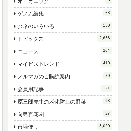
オーガニック
68
ゲノム編集
158
タネのいろいろ
2,658
トピックス
264
ニュース
410
マイビズトレンド
20
メルマガのご購読案内
121
会員用記事
93
原三郎先生の老化防止の野菜
27
向島百花園
3,090
市場便り