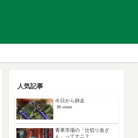
人気記事
今日から師走
96 views
青果市場の「仕切り改ざ
ん」ってナニ？