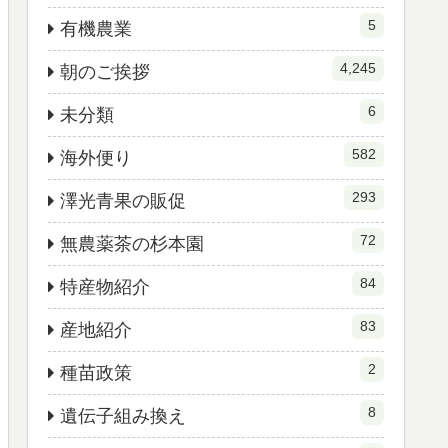
5
有機農業
4,245
朝のご挨拶
6
未分類
582
海外便り
293
澤光青果の販促
72
無農薬茶の杉本園
84
特産物紹介
83
産地紹介
2
種苗政策
8
遺伝子組み換え