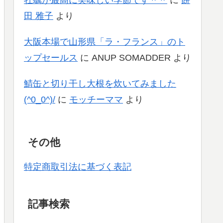
牡蠣が最高に美味しい季節です＾＾
に
餅
田 雅子
より
大阪本場で山形県「ラ・フランス」のト
ップセールス
に
ANUP SOMADDER
より
鯖缶と切り干し大根を炊いてみました
(^0_0^)/
に
モッチーママ
より
その他
特定商取引法に基づく表記
記事検索