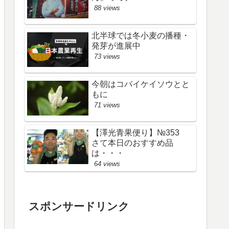
88 views
北半球では冬小麦の播種・
発芽が進展中
73 views
今朝はコバイケイソウとと
もに
71 views
【澤光青果便り】№353
さて本日のおすすめ品
は・・・
64 views
スポンサードリンク