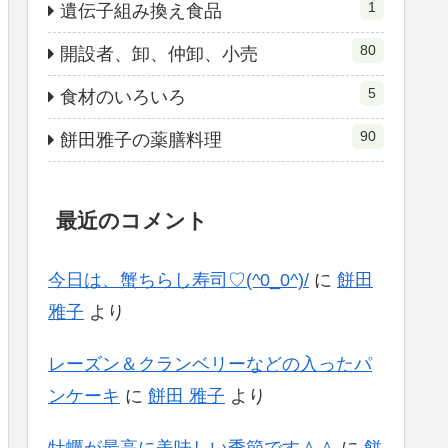
1
遺伝子組み換え食品
80
開設者、卸、仲卸、小売
5
食材のいろいろ
90
餅田雅子の薬膳料理
最近のコメント
今日は、蟹ちらし寿司♡(^0_0^)/
に
餅田
雅子
より
レーズン＆クランベリーなどの入ったパ
ンケーキ
に
餅田 雅子
より