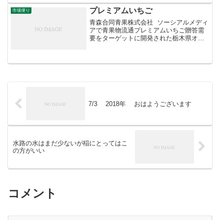
プレミアムいちご
市場便り
青森合同青果株式会社 ソーシアルメディ
アで青果物流通プレミアムいちご贈答需
要をターゲットに開発された栃木県オリ
ジナル品種の「スカイベリー」。美しい
外観、さわやかな甘み、豊かな香りを備
え、そそり立つスカイツリーのような大
粒のいちごです。見栄...
7/3 2018年 おはようございます
水路の水はまだ少ないが稲にとってはこ
の方がいい
コメント