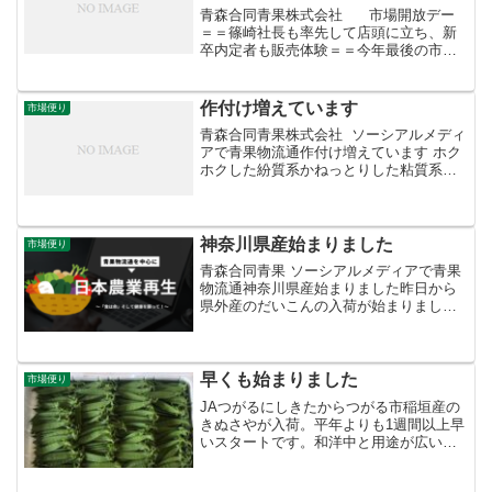
青森合同青果株式会社 市場開放デー
＝＝篠崎社長も率先して店頭に立ち、新
卒内定者も販売体験＝＝今年最後の市場
開放デー。大根、キャベツの怒涛の即売
では、２名の内定者にも手伝ってもら
い、３時間で200ケースを売り切りまし
作付け増えています
市場便り
た。お買い上げい...
青森合同青果株式会社 ソーシアルメディ
アで青果物流通作付け増えています ホク
ホクした紛質系かねっとりした粘質系か
で好みの分かれるさつまいも。ホクホク
とねっとりの中間タイプが紅はるか。蒸
し芋にすると甘くしっとりと仕上がりま
す。食味の良さに加...
神奈川県産始まりました
市場便り
青森合同青果 ソーシアルメディアで青果
物流通神奈川県産始まりました昨日から
県外産のだいこんの入荷が始まりまし
た。まずは神奈川県JA三浦市から。昨年
より１日遅く、平年より１日早いスター
トです。終盤の青森県産は出荷者も絞り
込まれ、不安定な入荷に...
早くも始まりました
市場便り
JAつがるにしきたからつがる市稲垣産の
きぬさやが入荷。平年よりも1週間以上早
いスタートです。和洋中と用途が広いう
えに業務用としても底堅い需要があるマ
メ科野菜のエース。