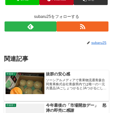
subaru25をフォローする
subaru25
関連記事
抜群の安心感
市場便り
ソーシアルメディアで青果物流通青森合
同青果株式会社青森県内では唯一の一元
共選品JAごしょつがるとJAつがるにしき
たの２農協で構成される「つがるメロン
協議会」の赤肉メロンの主力品種「レノ
ン」。JAごしょつがるのメロン選果場に
て、光センサーで糖...
今年最後の「市場開放デー」 怒
市場便り
涛の即売に感謝