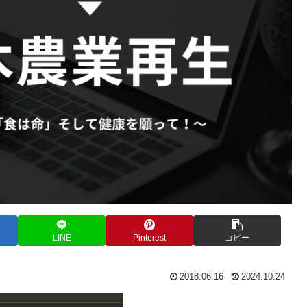
LINE
Pinterest
コピー
2018.06.16
2024.10.24