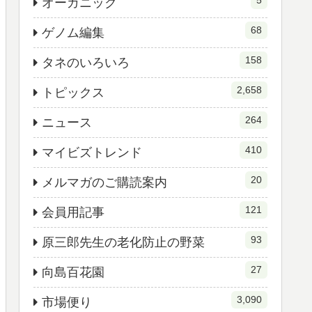
5
オーガニック
68
ゲノム編集
158
タネのいろいろ
2,658
トピックス
264
ニュース
410
マイビズトレンド
20
メルマガのご購読案内
121
会員用記事
93
原三郎先生の老化防止の野菜
27
向島百花園
3,090
市場便り