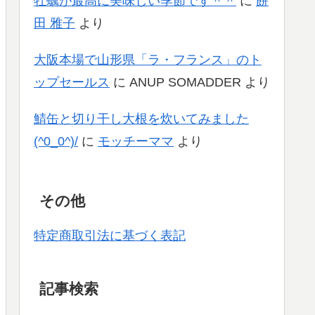
牡蠣が最高に美味しい季節です＾＾
に
餅
田 雅子
より
大阪本場で山形県「ラ・フランス」のト
ップセールス
に
ANUP SOMADDER
より
鯖缶と切り干し大根を炊いてみました
(^0_0^)/
に
モッチーママ
より
その他
特定商取引法に基づく表記
記事検索