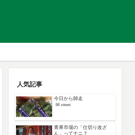
人気記事
今日から師走
96 views
青果市場の「仕切り改ざ
ん」ってナニ？