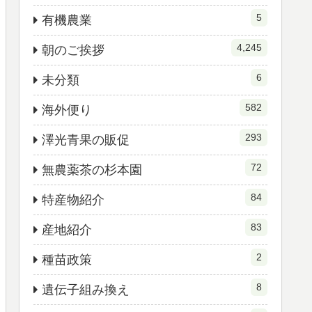
5
有機農業
4,245
朝のご挨拶
6
未分類
582
海外便り
293
澤光青果の販促
72
無農薬茶の杉本園
84
特産物紹介
83
産地紹介
2
種苗政策
8
遺伝子組み換え