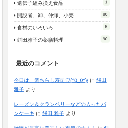
1
遺伝子組み換え食品
80
開設者、卸、仲卸、小売
5
食材のいろいろ
90
餅田雅子の薬膳料理
最近のコメント
今日は、蟹ちらし寿司♡(^0_0^)/
に
餅田
雅子
より
レーズン＆クランベリーなどの入ったパ
ンケーキ
に
餅田 雅子
より