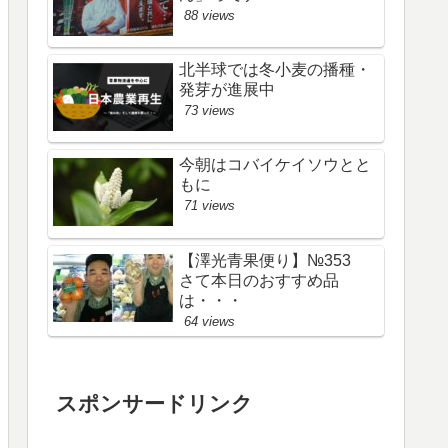
88 views
北半球では冬小麦の播種・
発芽が進展中
73 views
今朝はコバイケイソウとと
もに
71 views
【澤光青果便り】№353
さて本日のおすすめ品
は・・・
64 views
スポンサードリンク