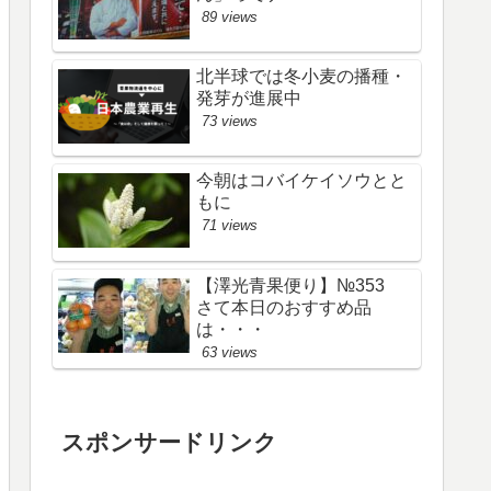
89 views
北半球では冬小麦の播種・
発芽が進展中
73 views
今朝はコバイケイソウとと
もに
71 views
【澤光青果便り】№353
さて本日のおすすめ品
は・・・
63 views
スポンサードリンク