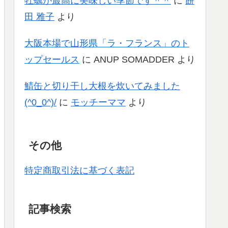
牡蠣が最高に美味しい季節です＾＾
に
餅
田 雅子
より
大阪本場で山形県「ラ・フランス」のト
ップセールス
に
ANUP SOMADDER
より
鯖缶と切り干し大根を炊いてみました
(^0_0^)/
に
モッチーママ
より
その他
特定商取引法に基づく表記
記事検索