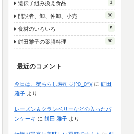
1
遺伝子組み換え食品
80
開設者、卸、仲卸、小売
5
食材のいろいろ
90
餅田雅子の薬膳料理
最近のコメント
今日は、蟹ちらし寿司♡(^0_0^)/
に
餅田
雅子
より
レーズン＆クランベリーなどの入ったパ
ンケーキ
に
餅田 雅子
より