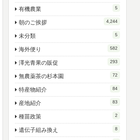
5
有機農業
4,244
朝のご挨拶
5
未分類
582
海外便り
293
澤光青果の販促
72
無農薬茶の杉本園
84
特産物紹介
83
産地紹介
2
種苗政策
8
遺伝子組み換え