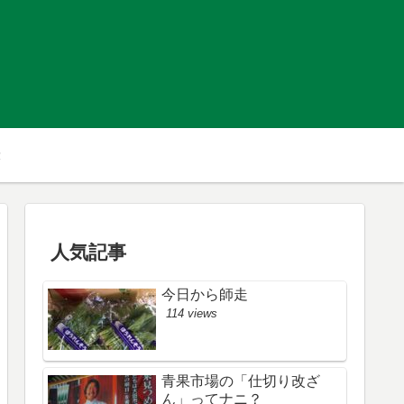
人気記事
今日から師走
114 views
青果市場の「仕切り改ざ
ん」ってナニ？