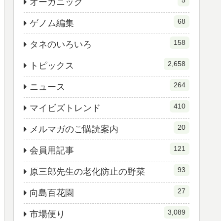
5
オーガニック
68
ゲノム編集
158
タネのいろいろ
2,658
トピックス
264
ニュース
410
マイビズトレンド
20
メルマガのご購読案内
121
会員用記事
93
原三郎先生の老化防止の野菜
27
向島百花園
3,089
市場便り