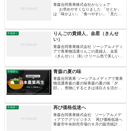
青森合同青果株式会社からシェア
お求めやすくなりました 「せとか」
は「味がよい」「食べやすい」「見た目
がよい」と三拍子そろった中晩柑の傑
作。温州みかんとオレンジのハイブリッ
ドで、それぞれの長所を受け継いでいま
す。ハウス物か...
りんごの貴婦人、金星（きんせ
市場便り
い）
青森合同青果株式会社 ソーシアルメディ
アで青果物流通りんごの貴婦人、金星
（きんせい） 淡いクリーム色で美しい外
観の有袋「金星」。独特の甘い香りがし
ます。緻密な肉質でもっちりした食感、
ジューシーで甘みが強く、香りのよさと
青森の夏の味
市場便り
あいまって風味は抜群で...
青森合同青果 ソーシアルメディアで青果
物流通青森の夏の味青森の夏の味「夕
顔」。煮物にするときは淡白さを活かし
てあっさりと味付けし、冷やしていただ
きます。ボリュームが欲しい時はそぼろ
あんかけにしてもよし。ツルツルした食
感が心地よく、食欲の落ち...
再び価格低迷へ
市場便り
青森合同青果株式会社 ソーシアルメデ
ィアでアグリビジネス 再び価格低迷へ
青森市中央卸売市場の６月の販売統計が
まとまりました。国が定める指定野菜14