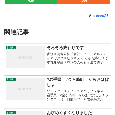
subaru25
関連記事
そろそろ終わりです
市場便り
青森合同青果株式会社 ソーシアルメデ
ィアでアグリビジネス そろそろ終わりで
す青森県産メロンの入荷も今週で終了と
なります。画像はしんがりを務める晩生
種のキスミー。上品な甘さと香りのよさ
が特長。9月20日は彼岸の入り、お彼岸の
お供えにいかが...
#岩手県 #金ヶ崎町 からおはば
市場便り
しょ！
ソーシアルメディアでアグリビジネス #
岩手県 #金ヶ崎町 からおはばしょ！シ
ンタロー（田口慎太郎）＠岩手県の八百
屋‏ @shinta_taguchiさんからRT岩手県産
「#芭蕉菜」出荷が始まりましたよー！！
ってもうそんな季節なんですね〜。「...
お求めやすくなりました
市場便り