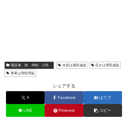
開設者、卸、仲卸、小売
水産は減収減益
花きは増収減益
青果は増収増益
シェアする
X
Facebook
はてブ
LINE
Pinterest
コピー