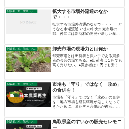
協系統ものを集荷したいがために銘柄産
地の商品を集荷すると、相場がついてい
けないと産地から圧力がか...
拡大する市場外流通のなか
開設者、卸、仲卸、小売
で・・・
拡大する市場外流通のなかで・・・ ど
うなる市場流通 いまの中央卸売市場の
卸、仲卸には新商材の開発や新しい産地
形成などやれるところは皆無にちか
い。 ただ商品を右から左にスルーさせて
るだけでは、そんなのビジネスではな
卸売市場の現場力とは何か
開設者、卸、仲卸、小売
い。 レゾンデートル...
卸売市場とは出荷者と買い手である買参
者の会合の場である。●出荷者は１円でも
高く売りたい。●買参者は１円でも安く買
いたい。この矛盾する間で、いかに「値
ごろ感」を見出しジャッジするのが、卸
売市場の花形職種せり人の仕事。
市場も「守り」ではなく「攻め」
開設者、卸、仲卸、小売
の合併を！
市場も「守り」ではなく「攻め」の合併
を！地方市場も経営環境が厳しくなって
きたために、またぞろ合併話が復活。あ
っちの市場と合併したほうがいい。いや
こっちだ。あそこはファミリー企業だか
らダメとか右往左往。・・・・・そこで
鳥取県産のすいかの販売セレモニ
開設者、卸、仲卸、小売
長野県でも10月を目処に...
ー