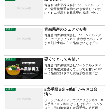
青森合同青果株式会社 ソーシアルメディ
アで青果物流通太物もがき低迷していた
にんじん相場も業務需要の復調で少しず
つ持ち直しています。ただ、主産地の徳
島県産はＭ級中心の発生で、加工筋から
引き合いが強い太物が少なくなっていま
す。このため２Ｌサイ...
青森県産のシェアが８割
市場便り
青森合同青果株式会社 ソーシアルメデ
ィアでアグリビジネス 青森県産のシェア
が８割中生種の主力品種といえば「ジョ
ナゴールド」。国内栽培面積は、ふじ、
王林、つがるに次ぐ第４位で、青森県産
が８割を占めています。果肉は固くジュ
ーシー、しっかりし...
硬くてとっても甘い
市場便り
青森合同青果株式会社ソーシアルメディ
アで青果物流通硬くてとっても甘い2002
年に品種登録された黄色系晩生種「はる
か」。ゴールデンデリシャスとスターキ
ングの掛け合わせで、岩手大学農学部で
生まれました。果肉は硬めでジューシ
ー、密が入りやすくとび...
#岩手県 #金ヶ崎町 からおは台
市場便り
湾〜
ソーシアルメディアでアグリビジネス #
岩手県 #金ヶ崎町 からおは台湾〜 シンタ
ロー（田口慎太郎）＠岩手県の八百屋‏