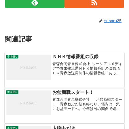
subaru25
関連記事
ＮＨＫ情報番組の収録
市場便り
青森合同青果株式会社 ソーシアルメディ
アで青果物流通ＮＨＫ情報番組の収録 Ｎ
ＨＫ青森放送局制作の情報番組「あっぷ
るワイド」の「うまいぞ！青森 市場情
報」の収録が行われました。今月ご紹介
するのは、春野菜代表の栃木県産「トマ
ト」と、収穫量ナン...
お盆商戦スタート！
市場便り
青森合同青果株式会社 お盆商戦スター
ト！青森ねぶた祭も終わり、場内は一気
にお盆モードへ。今年は暦の関係で短期
決戦型、今日から三日間が勝負になりそ
うです。画像はJAごしょつがるのギフト
用タカミメロン化粧箱。大玉2個入り、持
ち手つきで持ち運...
太物もがき
市場便り