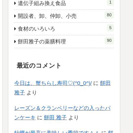
1
遺伝子組み換え食品
80
開設者、卸、仲卸、小売
5
食材のいろいろ
90
餅田雅子の薬膳料理
最近のコメント
今日は、蟹ちらし寿司♡(^0_0^)/
に
餅田
雅子
より
レーズン＆クランベリーなどの入ったパ
ンケーキ
に
餅田 雅子
より