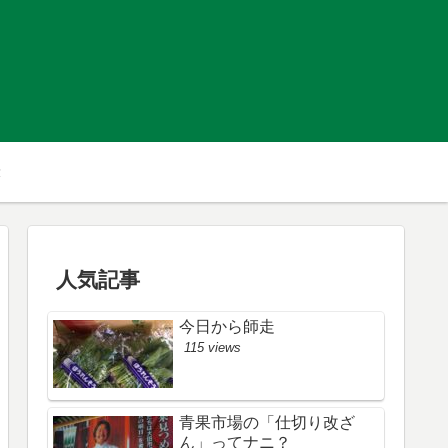
人気記事
今日から師走
115 views
青果市場の「仕切り改ざ
ん」ってナニ？