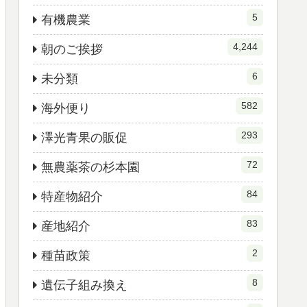
5
有機農業
4,244
朝のご挨拶
6
未分類
582
海外便り
293
澤光青果の販促
72
無農薬茶の杉本園
84
特産物紹介
83
産地紹介
2
種苗政策
8
遺伝子組み換え