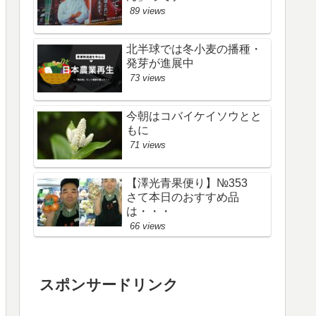
89 views
北半球では冬小麦の播種・
発芽が進展中
73 views
今朝はコバイケイソウとと
もに
71 views
【澤光青果便り】№353
さて本日のおすすめ品
は・・・
66 views
スポンサードリンク