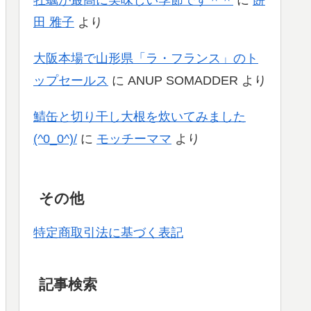
牡蠣が最高に美味しい季節です＾＾
に
餅
田 雅子
より
大阪本場で山形県「ラ・フランス」のト
ップセールス
に
ANUP SOMADDER
より
鯖缶と切り干し大根を炊いてみました
(^0_0^)/
に
モッチーママ
より
その他
特定商取引法に基づく表記
記事検索