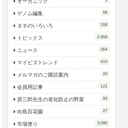
オーガニック
68
ゲノム編集
158
タネのいろいろ
2,658
トピックス
264
ニュース
410
マイビズトレンド
20
メルマガのご購読案内
121
会員用記事
93
原三郎先生の老化防止の野菜
27
向島百花園
3,090
市場便り