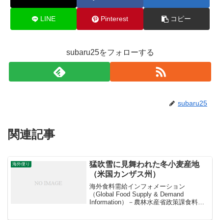
LINE
Pinterest
コピー
subaru25をフォローする
subaru25
関連記事
猛吹雪に見舞われた冬小麦産地
海外便り
（米国カンザス州）
海外食料需給インフォメーション
（Global Food Supply & Demand
Information）－農林水産省政策課食料安
全保障室ー猛吹雪に見舞われた冬小麦産
地（米国カンザス州）Blizzard conditions