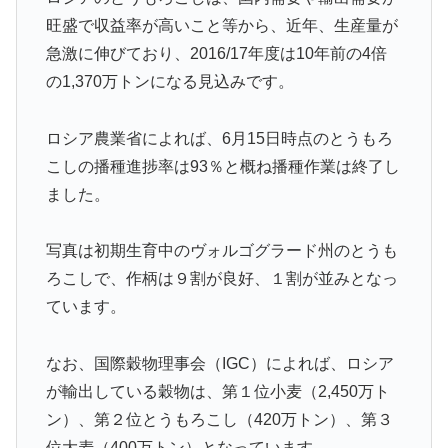
旺盛で収益率が高いこと等から、近年、生産量が
急激に伸びており、2016/17年度は10年前の4倍
の1,370万トンになる見込みです。
ロシア農業省によれば、6月15日時点のとうもろ
こしの播種進捗率は93％と概ね播種作業は終了し
ました。
写真は初期生育中のヴォルゴグラード州のとうも
ろこしで、作柄は９割が良好、１割が並みとなっ
ています。
なお、国際穀物理事会（IGC）によれば、ロシア
が輸出している穀物は、第１位小麦（2,450万ト
ン）、第２位とうもろこし（420万トン）、第３
位大麦（400万トン）となっています。