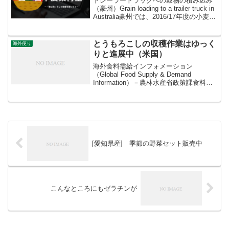
トレーラートラックへの穀物の積み込み
（豪州）Grain loading to a trailer truck in
Australia豪州では、2016/17年度の小麦の
収穫は2017年1月に終了しました。好天に
恵まれたことから、生産量は史...
とうもろこしの収穫作業はゆっく
海外便り
りと進展中（米国）
海外食料需給インフォメーション
（Global Food Supply & Demand
Information）－農林水産省政策課食料安
全保障室ーとうもろこしの収穫作業はゆ
っくりと進展中（米国）Corn harvest
progresses...
[愛知県産] 季節の野菜セット販売中
こんなところにもゼラチンが