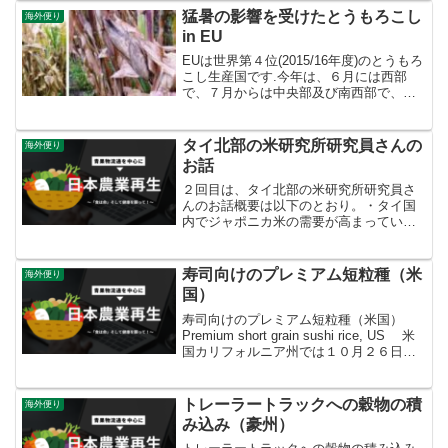
and ...
猛暑の影響を受けたとうもろこし
海外便り
in EU
EUは世界第４位(2015/16年度)のとうもろ
こし生産国です.今年は、６月には西部
で、７月からは中央部及び南西部で、連
日35度を超える猛暑に見舞われ、収量に
大きく影響する受粉期に高温・乾燥型の
天候が続き、結実期にも必要な土壌水分
タイ北部の米研究所研究員さんの
海外便り
が不足する事態となったことから、生産
お話
量が大きく減少する見込みとなっていま
す。
２回目は、タイ北部の米研究所研究員さ
んのお話概要は以下のとおり。・タイ国
内でジャポニカ米の需要が高まってい
る・タイ国内で栽培されているジャポニ
カ米は、病害虫への耐性が低い。・その
ため、本研究所では、2015～2019年にか
寿司向けのプレミアム短粒種（米
海外便り
けて、病害虫に強い...
国）
寿司向けのプレミアム短粒種（米国）
Premium short grain sushi rice, US 米
国カリフォルニア州では１０月２６日、
寿司向けのプレミアム短粒種の収穫が終
了した水田で、オオアオサギが休息をと
っています。このプレミア...
トレーラートラックへの穀物の積
海外便り
み込み（豪州）