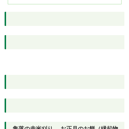
集落の赤米刈り お正月のお餅（縁起物