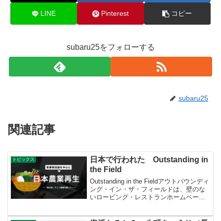
LINE
Pinterest
コピー
subaru25をフォローする
subaru25
関連記事
日本で行われた Outstanding in
トピックス
the Field
Outstanding in the Fieldアウトパウンディ
ング・イン・ザ・フィールドは、壁のな
いロービング・レストランホームページ
ヤッホー！スバラシイ。日本で富士山を
仰ぎながらやったぞ！！ This view!! Mt
Fuji, J...