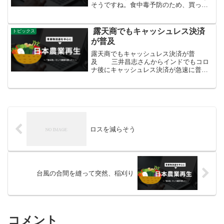
そうですね。食中毒予防のため、買って
きた食材は、すぐに冷蔵庫で冷やすこと
が肝心。ただし、冷蔵庫の使い方にもご
注意を！特に庫内の温度を低く保つた
露天商でもキャッシュレス決済
トピックス
め、以下のことを守りましょ...
が普及
露天商でもキャッシュレス決済が普
及 三井昌志さんからインドでもコロ
ナ後にキャッシュレス決済が急速に普及
した。こうした路上で果物を売る店で
も、スマホ決済を受け付けている。左に
置かれたQRコードをお客がスマホで読み
取ると、瞬時に支払...
ロスを減らそう
台風の合間を縫って突然、稲刈り
コメント