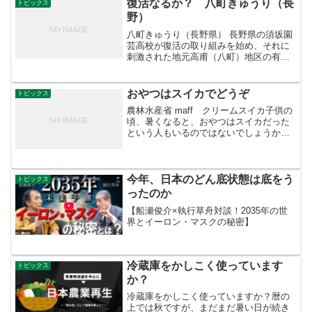
復活なるか？ 八町きゅうり（長
トピックス
野）
八町きゅうり（長野県） 長野県の須坂園
芸高校が復活の取り組みを始め、それに
刺激された地元高甫（八町）地区の有志
が「八町きゅうり研究会」を結成し、復
活に取り組んでいます。 研究会では、毎
年春に苗を約2000本頒布します。 ■特徴
おやつはスイカでどうぞ
トピックス
やや短形でず...
農林水産省 maff クリームスイカ子供の
頃、暑くなると、おやつはスイカだった
という人もいるのではないでしょうか。
英語で”watermelon”と呼ばれるほど水分が
多く、中近東や中央アジアなどの砂漠地
帯では水代わりにされるほどです。最近
は黄...
今年、日本のどん底状態は底をう
トピックス
ったのか
【船瀬俊介×執行草舟対談！2035年の世
界とイーロン・マスクの秘密】
冷蔵庫をかしこく使っています
トピックス
か？
冷蔵庫をかしこく使っていますか？暦の
上では秋ですが、まだまだ暑い日が続き