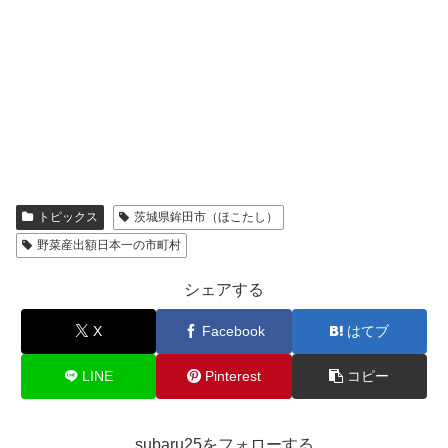
トピックス
茨城県鉾田市（ほこたし）
野菜産出額日本一の市町村
シェアする
X
Facebook
はてブ
LINE
Pinterest
コピー
subaru25をフォローする