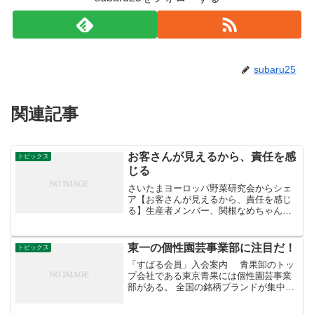
subaru25
関連記事
お客さんが見えるから、責任を感
トピックス
じる
さいたまヨーロッパ野菜研究会からシェ
ア【お客さんが見えるから、責任を感じ
る】生産者メンバー、関根なめちゃんの
話です。ヨロ研に入る前は、市場や直売
所に出すためのホウレンソウや枝豆を作
っていました。市場に出す野菜って、出
東一の個性園芸事業部に注目だ！
トピックス
荷がゴールなんですよ。決...
「すばる会員」入会案内 青果卸のトッ
プ会社である東京青果には個性園芸事業
部がある。 全国の銘柄ブランドが集中す
るなかで、個人出荷者の個性派商品を取
り扱っている。 各事業部のなかで予算的