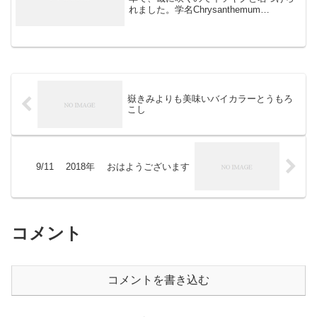
れました。学名Chrysanthemum
pacificum（太平洋の黄金色の花の意味）
のとおり黄色の花をつけます。千葉県の
犬吠埼から静岡県の御前崎にかけての海
岸のが...
嶽きみよりも美味いバイカラーとうもろ
こし
9/11 2018年 おはようございます
コメント
コメントを書き込む