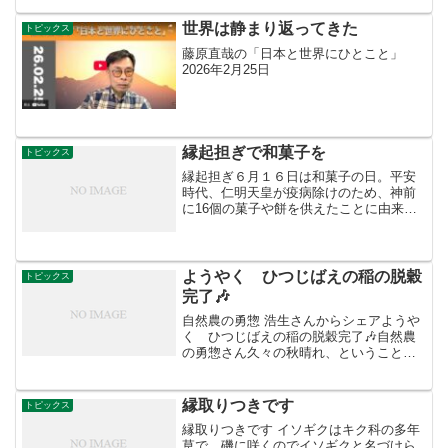
には金額は高くないが、その内容たるや
立派なものである。...
世界は静まり返ってきた
トピックス
藤原直哉の「日本と世界にひとこと」
2026年2月25日
縁起担ぎで和菓子を
トピックス
縁起担ぎ６月１６日は和菓子の日。平安
時代、仁明天皇が疫病除けのため、神前
に16個の菓子や餅を供えたことに由来し
ています。それ以降、無病息災、招福祈
願のため、６月16日には宮中や時の幕府
で菓子が食べられるようになったそうで
す。室町時代には、当...
ようやく ひつじばえの稲の脱穀
トピックス
完了🎶
自然農の勇惣 浩生さんからシェアようや
く ひつじばえの稲の脱穀完了🎶自然農
の勇惣さん久々の秋晴れ、ということ
で、2週間前に刈って稲架架けしていたひ
つじばえの田んぼの稲の脱穀をしまし
た。実は脱穀の作業はハーベスタを使う
縁取りつきです
トピックス
のでそれほどの重労働では...
縁取りつきです イソギクはキク科の多年
草で、磯に咲くのでイソギクと名づけら