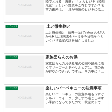
陸でとれる『海藻』 「オカヒジキ（陸鹿
尾菜）」という野菜をご存じですか？名
前の由来は、「形が海藻のヒジキに似て
いること」から来ています。シャキシャ
キとした食感が特徴で、和え物やおひた
しにして食べるのが一般的ですが、サラ
ダや天ぷらにも使われま...
土と微生物と
トピックス
土と微生物と 藤井一至@VirtualSoilさん
からRT土壌炭素4パーミルを目指そうと
いうパリ協定の話を紹介しました
家族団らんのお供
トピックス
家族団らんのお供夏場の公園や庭先に咲
くマリーゴールドやサルビアは、花の色
が鮮やかできれいですね。その中に「バ
ーベナ」という花も良く咲いていること
をご存じですか。真夏の炎天下でも生育
旺盛なバーベナは、サクラソウに似た小
さな５弁の花を咲かせる姿...
楽しいバーベキューの注意事項
トピックス
楽しいバーベキューの注意事項もうすぐ
シルバーウイーク。少しずつ過ごしやす
い季節になってきたので、秋空の下でバ
ーベキューという方も多いのではないで
しょうか。でも、食中毒にご用心を。自