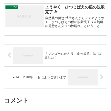
然の中で楽しむバーベキューでは、特に
以下のことに気を付けまし...
ようやく ひつじばえの稲の脱穀
トピックス
完了🎶
自然農の勇惣 浩生さんからシェアようや
く ひつじばえの稲の脱穀完了🎶自然農
の勇惣さん久々の秋晴れ、ということ
で、2週間前に刈って稲架架けしていたひ
つじばえの田んぼの稲の脱穀をしまし
た。実は脱穀の作業はハーベスタを使う
のでそれほどの重労働では...
「マンゴー丸かぶり、食べ放題」はじめ
ました！
7/14 2018年 おはようございます
コメント