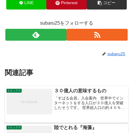
LINE
Pinterest
コピー
subaru25をフォローする
subaru25
関連記事
３０億人の意味するもの
トピックス
「すばる会員」入会案内 世界中でイン
ターネットをする人口が３０億人を突破
したそうです。 世界総人口の約４０％を
占めます。 これは赤ちゃんから寝たきり
人口を含んでいますので、実質は５０％
を超えているのでしょう。 しかもアジア
のシェアが高い。 ...
陸でとれる『海藻』
トピックス