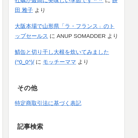
牡蠣が最高に美味しい季節です＾＾
に
餅
田 雅子
より
大阪本場で山形県「ラ・フランス」のト
ップセールス
に
ANUP SOMADDER
より
鯖缶と切り干し大根を炊いてみました
(^0_0^)/
に
モッチーママ
より
その他
特定商取引法に基づく表記
記事検索