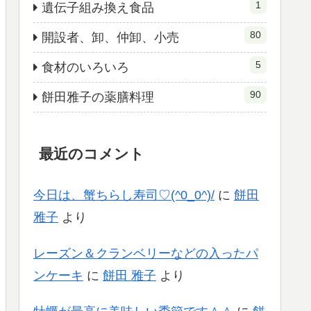
1
遺伝子組み換え食品
80
開設者、卸、仲卸、小売
5
食材のいろいろ
90
餅田雅子の薬膳料理
最近のコメント
今日は、蟹ちらし寿司♡(^0_0^)/
に
餅田
雅子
より
レーズン＆クランベリーなどの入ったパ
ンケーキ
に
餅田 雅子
より