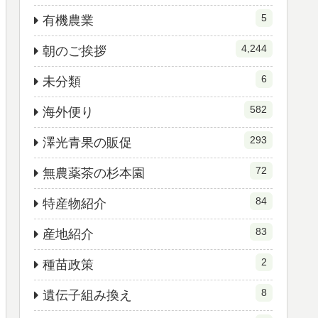
5
有機農業
4,244
朝のご挨拶
6
未分類
582
海外便り
293
澤光青果の販促
72
無農薬茶の杉本園
84
特産物紹介
83
産地紹介
2
種苗政策
8
遺伝子組み換え