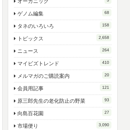
5
オーガニック
68
ゲノム編集
158
タネのいろいろ
2,658
トピックス
264
ニュース
410
マイビズトレンド
20
メルマガのご購読案内
121
会員用記事
93
原三郎先生の老化防止の野菜
27
向島百花園
3,090
市場便り