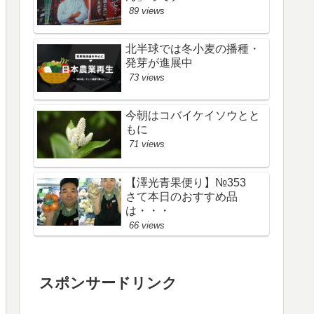
89 views
北半球では冬小麦の播種・
発芽が進展中
73 views
今朝はコバイケイソウとと
もに
71 views
【澤光青果便り】№353
さて本日のおすすめ品
は・・・
66 views
スポンサードリンク