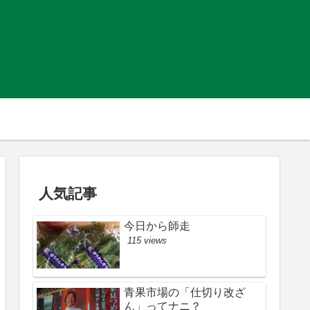
人気記事
今日から師走
115 views
青果市場の「仕切り改ざ
ん」ってナニ？