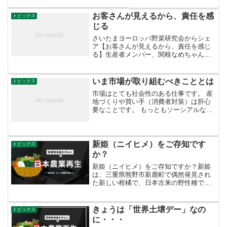
産省では次のように説明しています。 野
菜と果物（果実）の分類については、は
お客さんが見えるから、責任を感
トピックス
っきりした定義...
じる
さいたまヨーロッパ野菜研究会からシェ
ア【お客さんが見えるから、責任を感じ
る】生産者メンバー、関根なめちゃんの
話です。ヨロ研に入る前は、市場や直売
所に出すためのホウレンソウや枝豆を作
っていました。市場に出す野菜って、出
いま市場が取り組むべきこととは
トピックス
荷がゴールなんですよ。決...
市場はとても社会性のある仕事です。 産
地づくりや買い手（消費者対策）は肝心
要なことです。 もっともソーシアルな仕
事です。 だからネットを活用すべきで
す。 岡山中央卸売市場ネット
新姫（ニイヒメ）をご存知です
トピックス
か？
新姫（ニイヒメ）をご存知ですか？新姫
は、三重県熊野市新鹿町で偶然発見され
た新しい柑橘で、日本古来の野性種では
なく、タチバナと温州ミカンが自然交配
した交雑品種であると言われています。
平成９年に新しい香酸かんきつとして品
きょうは「世界土壌デー」なの
トピックス
種登録されました。果実は...
に・・・