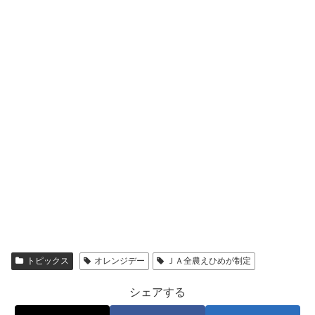
トピックス
オレンジデー
ＪＡ全農えひめが制定
シェアする