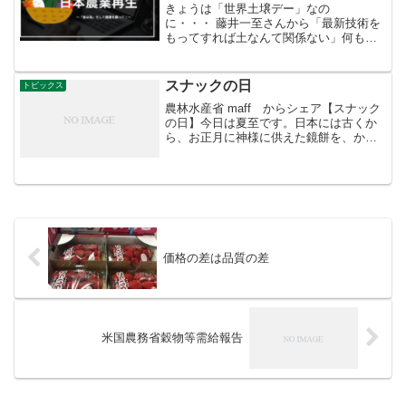
きょうは「世界土壌デー」なの
に・・・ 藤井一至さんから「最新技術を
もってすれば土なんて関係ない」何も伝
わってない。世界土壌デーをお知らせし
ようとして、気持ちが折れました。#世界
土壌デー
スナックの日
トピックス
農林水産省 maff からシェア【スナック
の日】今日は夏至です。日本には古くか
ら、お正月に神様に供えた鏡餅を、かき
餅やあられにして夏至に食べる「歯固
め」という習慣があったそうです。これ
は、固いものを食べて歯の根を固め、歯
を丈夫にし、長寿を願...
価格の差は品質の差
米国農務省穀物等需給報告