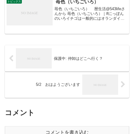
ちご栽培に取り組まれているが、これま
苺色（いちごいろ）
トピックス
での主力品種は、種...
苺色（いちごいろ） 暦生活@543lifeさ
んから 苺色（いちごいろ）｜#にっぽん
のいろイチゴは一般的にはオランダイチ
ゴを指しますが、木苺や蛇苺など、山野
に自生するものも含んだ総称です。熟し
て色づいたイチゴの甘酸っぱさが口の中
に広がる...
保護中: 仲卸はどこへ行く？
5/2 おはようございます
コメント
コメントを書き込む