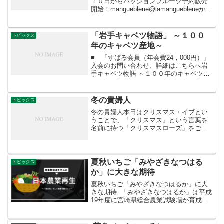
１０日からパッションフルーツ予約販売
開始！manguebleue@lamanguebleueから
RTLA MANGUE BLEUE宮古島の初夏な
フルーツ、パッションフルーツ明日か予
約販売スタートします！...
「岩手キャベツ物語」 ～１００
トピックス
年のキャベツ産地～
■ 「すばる会員（年会費24，000円）」
入会のお問い合わせ、詳細はこちらへ岩
手キャベツ物語 ～１００年のキャベツ産
地～ この動画はこれから産地づくりをし
ようという若者にとって参考になるだろ
う。 昭和４０年代、市場の人たちにとっ
冬の貴婦人
トピックス
て「南部かん...
冬の貴婦人本日はクリスマス・イブとい
うことで、「クリスマス」という言葉を
名前に持つ「クリスマスローズ」をご紹
介します。クリスマスローズは、バラの
仲間ではなくキンポウゲ科の多年草で
す。草木が芽吹く前から常緑の葉を広げ
大きな花をつけるため、早春...
夏秋いちご「みやざきなつはる
トピックス
か」に大きな期待
夏秋いちご「みやざきなつはるか」に大
きな期待 「みやざきなつはるか」は平成
19年度に宮崎県総合農業試験場が育成し
た四季成り（夏秋）いちごの品種であ
る。宮崎県内では平成13年度から夏秋い