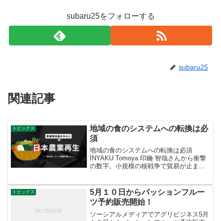
subaru25をフォローする
subaru25
関連記事
地域の食のシステムへの転換は必
トピックス
須
地域の食のシステムへの転換は必須
INYAKU Tomoya 印鑰 智哉さんから衝撃
の数字。小規模の核戦争で貿易が止まっ
たら2年間で日本は被ばくしなくてもほと
んどが飢え死する。どんなシナリオでも
日本は餓死で国が終わる。欧米はもちろ
5月１０日からパッションフルー
トピックス
んアフリカの...
ツ予約販売開始！
ソーシアルメディアでアグリビジネス5月