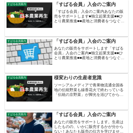
「すばる会員」入会のご案内
すばる会員案内
「すばる会員」入会のご案内あなたの販
売をサポートします■独立起業支援■■ひ
とり農業推進■■産地と消費者をつなぐ流
通業者支援■ ～「畑から台所」までが守
備範囲～ 「すばる会員」年会費24，
000円
「すばる会員」入会のご案内
すばる会員案内
あなたの販売をサポートします「すばる
会員」入会のご案内■独立起業支援■■ひ
とり農業推進■■産地と消費者をつなぐ流
通業者支援■ ～「畑から台所」までが守
備範囲～ 「すばる会員」年会費24，
000円
様変わりの生産者意識
すばる会員案内
ソーシアルメディアで青果物流通全国各
地の伝統野菜も線香花火で終わっている
「伝統の京野菜」が脚光を浴びてから、
全国各地の伝統野菜も元気がでてきて加
賀野菜、江戸東京野菜、長岡野菜が狼煙
をあげました。 しかし、このところ次第
に元気がなくなっていま...
「すばる会員」入会のご案内
すばる会員案内
あなたの販売をサポートします。生産は
したものの、いかに販売するかが分から
ない！あなたも販売の仕方を学びません