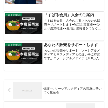
か？～「畑から台所」までが守備範囲～
「すばる会員」入会のご案内
すばる会員案内
「すばる会員」入会のご案内あなたの販
売をサポートします■独立起業支援■■ひ
とり農業推進■■産地と消費者をつなぐ流
通業者支援■～「畑から台所」までが守備
範囲～ 「すばる会員」年会費24，000
円
あなたの販売をサポートします
すばる会員案内
あなたの販売をサポート ソーシアルメ
ディアとマスメディアとの違いをご存知
ですか？ソーシアルメディアは100万人の
読者ではなく、限られた理解者に情報を
発信する。しかも双方向の交流です。ど
このだれさん、さらにプロフィールも分
かった人に読んで...
保護中: ソーシアルメディアの普及に勢い
づく生産者