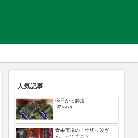
人気記事
今日から師走
97 views
青果市場の「仕切り改ざ
ん」ってナニ？