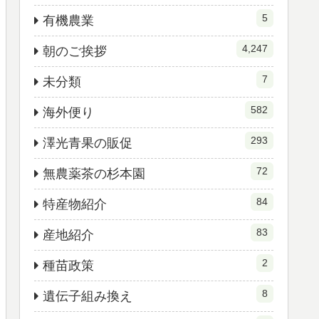
5
有機農業
4,247
朝のご挨拶
7
未分類
582
海外便り
293
澤光青果の販促
72
無農薬茶の杉本園
84
特産物紹介
83
産地紹介
2
種苗政策
8
遺伝子組み換え