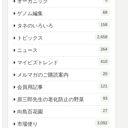
5
オーガニック
68
ゲノム編集
158
タネのいろいろ
2,658
トピックス
264
ニュース
410
マイビズトレンド
20
メルマガのご購読案内
121
会員用記事
93
原三郎先生の老化防止の野菜
27
向島百花園
3,092
市場便り