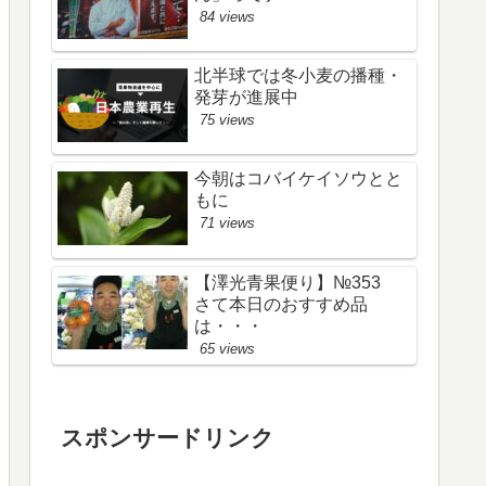
84 views
北半球では冬小麦の播種・
発芽が進展中
75 views
今朝はコバイケイソウとと
もに
71 views
【澤光青果便り】№353
さて本日のおすすめ品
は・・・
65 views
スポンサードリンク