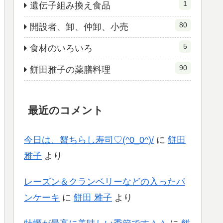
1
遺伝子組み換え食品
80
開設者、卸、仲卸、小売
5
食材のいろいろ
90
餅田雅子の薬膳料理
最近のコメント
今日は、蟹ちらし寿司♡(^0_0^)/
に
餅田
雅子
より
レーズン＆クランベリーなどの入ったパ
ンケーキ
に
餅田 雅子
より