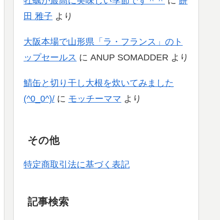
牡蠣が最高に美味しい季節です＾＾
に
餅
田 雅子
より
大阪本場で山形県「ラ・フランス」のト
ップセールス
に
ANUP SOMADDER
より
鯖缶と切り干し大根を炊いてみました
(^0_0^)/
に
モッチーママ
より
その他
特定商取引法に基づく表記
記事検索