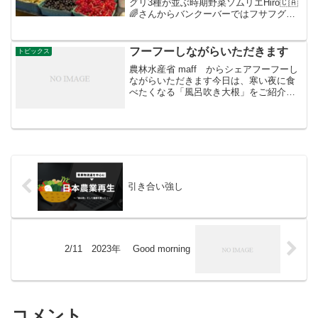
グリ3種が並ぶ時期野菜ソムリエHiro🇨🇦
🌈さんからバンクーバーではフサフグリ3
種が並ぶ時期となりました。宝石みたい
な美しさで、出回る時期が短いので、旬
を感じられる大切な果物です。
フーフーしながらいただきます
トピックス
農林水産省 maff からシェアフーフーし
ながらいただきます今日は、寒い夜に食
べたくなる「風呂吹き大根」をご紹介し
ます。さて、この「風呂吹き」という変
わった名前は、どこから来ているのでし
ょうか。一説には、昔のお風呂には、入
浴する人の体に息を...
引き合い強し
2/11 2023年 Good morning
コメント