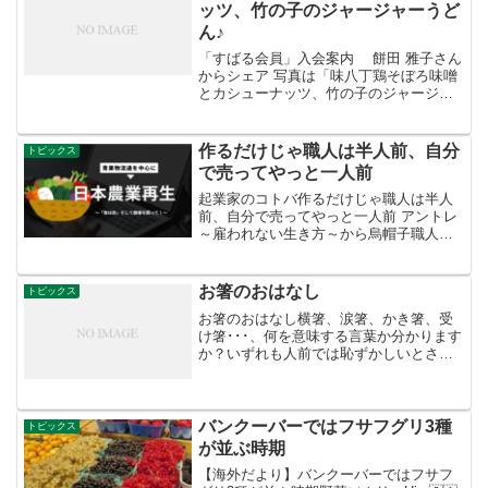
ッツ、竹の子のジャージャーうど
ん♪
「すばる会員」入会案内 餅田 雅子さん
からシェア 写真は「味八丁鶏そぼろ味噌
とカシューナッツ、竹の子のジャージャ
ーうどん♪」です。 すごくあったまって
美味しかった～♪ カシューナッツの薬膳
としての効能は、血を補い（補血効果）
作るだけじゃ職人は半人前、自分
トピックス
老化防止や疲労...
で売ってやっと一人前
起業家のコトバ作るだけじゃ職人は半人
前、自分で売ってやっと一人前 アントレ
～雇われない生き方～から烏帽子職人、
四津谷さんの雇われない生き方のスター
トは71歳のとき。それまではただつくる
だけの職人。やってみると、売る方がつ
お箸のおはなし
トピックス
くるよりも難しいこ...
お箸のおはなし横箸、涙箸、かき箸、受
け箸･･･、何を意味する言葉か分かります
か？いずれも人前では恥ずかしいとされ
る箸の作法です。ついついやってしまい
がちですが、自分でも思い当たるふしが
いくつもあり、帰ったら子どもにも教え
ようと思う担当Tでし...
バンクーバーではフサフグリ3種
トピックス
が並ぶ時期
【海外だより】バンクーバーではフサフ