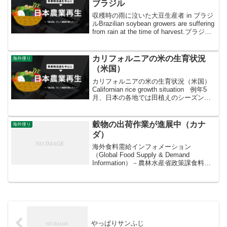
ブラジル
収穫時の雨に泣いた大豆生産者 in ブラジ
ルBrazilian soybean growers are suffering
from rain at the time of harvest.ブラジル
の大豆の収穫作業は、4月末までに終了し
まし...
カリフォルニアの米の生育状況
海外便り
（米国）
カリフォルニアの米の生育状況（米国）
Californian rice growth situation 例年5
月、日本の各地では田植えのシーズンを
迎えますが、米国では全く異なった稲の
作付け風景が広がります。写真は、５月
24日の米国カリフ...
穀物の出荷作業が進展中（カナ
海外便り
ダ）
海外食料需給インフォメーション
（Global Food Supply & Demand
Information）－農林水産省政策課食料安
全保障室ー穀物の出荷作業が進展中（カ
ナダ）Grain shipment is in progress i...
やっぱりサンふじ