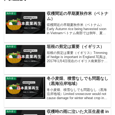
収穫間近の早期夏秋作米（ベトナ
海外便り
ム）
収穫間近の早期夏秋作米（ベトナム）
Early Autumn rice being harvested soon
in Vietnamベトナム南部では例年、夏秋
作が3月から6月にかけて作付けされ、7月
から9月にかけて収穫されます。写真は、
ベト...
垣根の剪定は重要（イギリス）
海外便り
垣根の剪定は重要（イギリス）Trimming
of hedge is important in England.写真は、
2017年1月4日現在のイギリス南東部ケン
ト州のなたね畑です。全体的に生育状況
は良好で、病虫害も見られませんが、写
真の左...
冬小麦畑、積雪なしでも問題なし
海外便り
（黒海沿岸地域）
冬小麦畑、積雪なしでも問題なし（黒海
沿岸地域）Limited snowcover would not
cause damage for winter wheat crop in
the Black Sea Region. 本日の写真は、1
月...
収穫時の雨に泣いた大豆生産者 in
海外便り