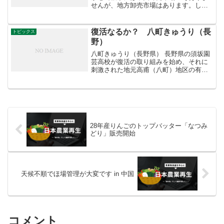
せんが、地方卸売市場はあります。しか
し、地方市場は地場の宝の山をちっとも
活かしていません。大学では地場野菜を
改良して、新しい特産物を育てたいと熱
復活なるか？ 八町きゅうり（長
トピックス
心な努力をしています。市...
野）
八町きゅうり（長野県） 長野県の須坂園
芸高校が復活の取り組みを始め、それに
刺激された地元高甫（八町）地区の有志
が「八町きゅうり研究会」を結成し、復
活に取り組んでいます。 研究会では、毎
年春に苗を約2000本頒布します。 ■特徴
やや短形でず...
28年産りんごのトップバッター「なつみ
どり」販売開始
天候不順でほ場管理が大変です in 中国
コメント