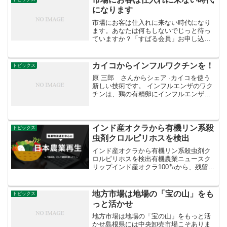
い。 市場の専売特許...
になります
市場にお客は仕入れに来ない時代になり
ます。あなたは何もしないでじっと待っ
ていますか？「すばる会員」お申し込み
はこちらへ
カイコからインフルワクチンを！
トピックス
原 三郎 さんからシェア ·カイコを使う
新しい技術です。 インフルエンザのワク
チンは、鶏の有精卵にインフルエンザウ
イルスを接種して増殖しさせ、増えたウ
イルスをフォルマリンなどで処理して不
活化（感染能力をなくして）して作られ
ます。 インフルエ...
インド産オクラから有機リン系殺
トピックス
虫剤クロルピリホスを検出
インド産オクラから有機リン系殺虫剤ク
ロルピリホスを検出有機農業ニュースク
リップインド産オクラ100㌔から、残留基
準値の設定されていない有機リン系殺虫
剤クロルピリホス0.07ppm（一律基準値
0.01ppmを適用）を検出し回収。消費者
地方市場は地場の「宝の山」をも
トピックス
庁｜リコ...
っと活かせ
地方市場は地場の「宝の山」をもっと活
かせ島根県には中央卸売市場こそありま