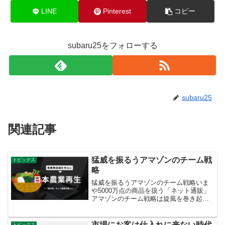
LINE
Pinterest
コピー
subaru25をフォローする
subaru25
関連記事
猛威を振るうアマゾンのチーム戦
トピックス
略
猛威を振るうアマゾンのチーム戦略いま
や5000万点の商品を扱う「ネット通販」
アマゾンのチーム戦略は旋風を巻き起こ
しています。 ■ポイント還元、■配送無
料、■即日配送 低価格は当たり前、そこ
に驚きがないと消費者に支持されな
市場にお客は仕入れに来ない時代
トピックス