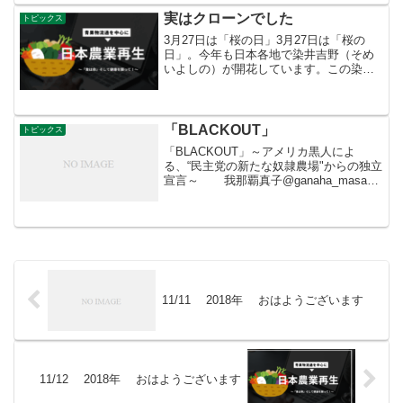
ていました。しかし9月16日から毎週木曜
実はクローンでした
トピックス
日に美里...
3月27日は「桜の日」3月27日は「桜の
日」。今年も日本各地で染井吉野（そめ
いよしの）が開花しています。この染井
吉野はもともと、江戸時代に、野生種の
エドヒガンザクラを母、オオシマザクラ
を父とする雑種として生まれたそうで
す。同じ美しい花をもつ...
「BLACKOUT」
トピックス
「BLACKOUT」～アメリカ黒人によ
る、“民主党の新たな奴隷農場"からの独立
宣言～ 我那覇真子@ganaha_masako
さんから本日4/22発売！アメリカを知る
には必読の本「ブラックアウト アメリカ
黒人による、“民主党の新た...
11/11 2018年 おはようございます
11/12 2018年 おはようございます