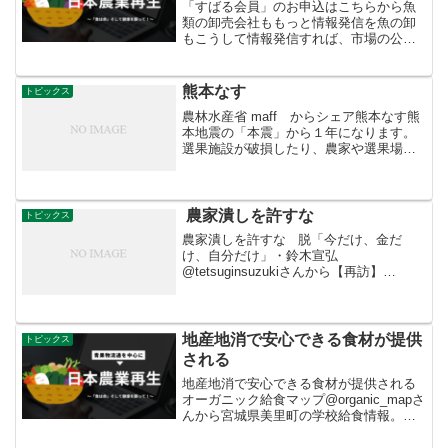
「すばる会員」のお申込はこちらから魚
類の卸売会社ももっと情報発信を魚の卸
もこうして情報発信すれば、市場の公共
性がアピールできます。ネットでもやる
ことは盛りだくさんだ。+++++++++徳島
魚類‏ @tokushimagyorui からRT今...
熊本なす
トピックス
農林水産省 maff からシェア熊本なす熊
本地震の「本震」から１年になります。
選果施設が破損したり、農家や選果場の
作業員の皆さん自身が被災して人手が足
りない中、出荷のピークを迎えようとし
ていたのがナス。熊本はナスの一大産地
であり、「肥後ので...
農家潰しを許すな
トピックス
農家潰しを許すな 脱「今だけ、金だ
け、自分だけ」・鈴木宣弘
@tetsuginsuzukiさんから【再訪】
2016.5.19 山本太郎×石破茂×鈴木宣弘。
本質を突ける政治家の議論は何度も聴き
直そう。加計学園と同じ手口は農業です
でに行われ、...
地産地消で安心できる食材が提供
トピックス
される
地産地消で安心できる食材が提供される
オーガニック給食マップ@organic_mapさ
んから宮城県美里町の学校給食情報。美
里町では外国産と国内産をブレンドした
小麦粉で作ったパンを学校給食に提供し