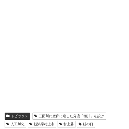
トピックス
三面川に産卵に適した分流「種川」を設け
人工孵化
新潟県村上市
村上藩
鮭の日