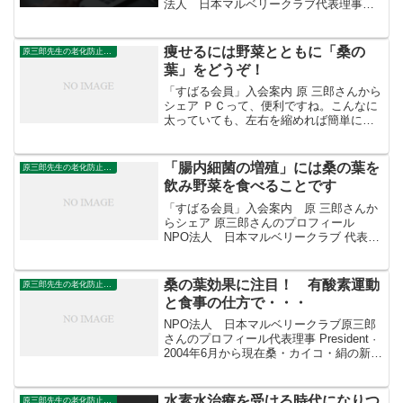
法人 日本マルベリークラブ代表理事
President · 2004年6月から現在桑・カイ
コ・絹の新しい機能の解明とその利用方
法の研究、それらの効果の普及活動Stu...
痩せるには野菜とともに「桑の
原三郎先生の老化防止の野菜
葉」をどうぞ！
「すばる会員」入会案内 原 三郎さんから
シェア ＰＣって、便利ですね。こんなに
太っていても、左右を縮めれば簡単にス
リムな身体になりますね。 人間の場合、
そう簡単にスリムにはなれないので、悩
み多き日々を過ごさねばなりません。
「腸内細菌の増殖」には桑の葉を
原三郎先生の老化防止の野菜
「太る・痩せる」...
飲み野菜を食べることです
「すばる会員」入会案内 原 三郎さんか
らシェア 原三郎さんのプロフィール
NPO法人 日本マルベリークラブ 代表理
事 President · 2004年6月から現在 桑・カ
イコ・絹の新しい機能の解明とその利用
方法の研究、それらの効果の普及活...
桑の葉効果に注目！ 有酸素運動
原三郎先生の老化防止の野菜
と食事の仕方で・・・
NPO法人 日本マルベリークラブ原三郎
さんのプロフィール代表理事 President ·
2004年6月から現在桑・カイコ・絹の新し
い機能の解明とその利用方法の研究、そ
れらの効果の普及活動Studies,
development and p...
水素水治療を受ける時代になりつ
原三郎先生の老化防止の野菜