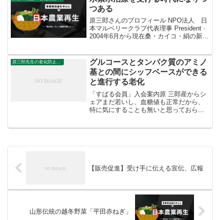
つある
原三郎さんのプロフィール NPO法人 日
本マルベリークラブ代表理事 President ·
2004年6月から現在桑・カイコ・絹の新し
い機能の解明とその利用方法の研究、そ
れらの効果の普及活動Studies,
development and ...
グルコースとタンパク質のアミノ
原三郎先生の老化防止の野菜
基との間にシッフベースができる
と進行する老化
「すばる会員」入会案内原 三郎産からシ
ェアまだ若いし、血糖値も正常だから、
特に気にすることも無いと思っておられ
る方も多いことでしょう。たしかに、少
し気を付けていれば、糖尿病になること
はないでしょう。問題は老化です。老化
はどなたにも起こること...
【販売促進】受け手に伝える宣伝、広報
山形伝統の越冬野菜「平田赤ねぎ」