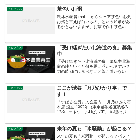
ターを運営しているのだから・・・。そ
うした認識が市場の経営...
茶色いお粥
トピックス
農林水産省 maff からシェア茶色いお粥
お粥と言えば白いもの、という印象があ
るかと思いますが、お茶で作る茶色いお
粥があることをご存じでしょうか。「茶
粥」は、奈良県、和歌山県、三重県の一
部で昔から食べられています。「おかい
さん」とも呼ばれ、...
「受け継ぎたい北海道の食」募集
トピックス
中
「受け継ぎたい北海道の食」募集中北海
道の味というと何を思い浮かべますか？
旬の時期には食べないと落ち着かないあ
の味、実家のおばあちゃんが作ってくれ
たあの料理、お正月には欠かせないあの
食材などなど、北海道ならではの食の情
ここが渋谷「月乃ひかり亭」で
トピックス
報を動画、写真などで教え...
す！
「すばる会員」入会案内 月乃ひかり亭
本店 設立 1992年（東京都渋谷区渋谷3-
13-9 エトワールUビル2F） 料理のジャ
ンル ブランチ フランス料理 ギリシャ・
地中海料理 イタリア料理 シーフード ス
ペイン/バスク料理 ベジタリアン...
来年の夏も「米騒動」が起こる？
トピックス
来年の夏も「米騒動」が起こる？パフじ