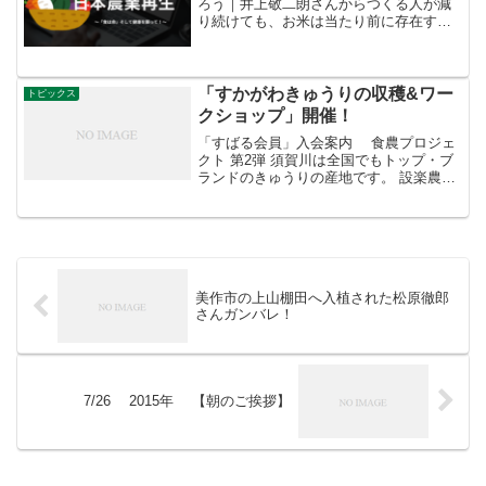
ろう｜井上敬二朗さんからつくる人が減
り続けても、お米は当たり前に存在する
ものとされてたのが、この数ヶ月で、様
相が変わった今年起こってる事は、５
年〜10年後には、農家激減によって、よ
り顕在化していくと思うお...
「すかがわきゅうりの収穫&ワー
トピックス
クショップ」開催！
「すばる会員」入会案内 食農プロジェ
クト 第2弾 須賀川は全国でもトップ・ブ
ランドのきゅうりの産地です。 設楽農園
の「食農プロジェクト」 す・て・きで
す！ 夏休み最後の思い出が出来ましたね
☆ 体調不良や夏休み宿題で急なキャンセ
ルがありまし...
美作市の上山棚田へ入植された松原徹郎
さんガンバレ！
7/26 2015年 【朝のご挨拶】