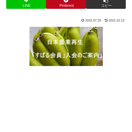
LINE
Pinterest
コピー
2015.07.25
2022.10.13