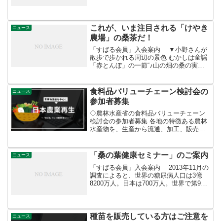
～７／１】 ６月２８日(土)、北足立市場
では食育教室「学んで食べよう旬の野
菜」を開催。 親子８組２０名の皆様が来
場...
これが、いま注目される「けやき
ニュース
農場」の桑茶だ！
「すばる会員」入会案内 ▼小野さんが
散歩で歩かれる周辺の景色 むかしは童謡
「赤とんぼ」の一節“♪山の畑の桑の実
を、小篭に摘んだは、まぼろし～か～
♪”その昔日本の養蚕業が盛んだったこ
ろ、桑は絹をつくる蚕の飼料として用い
食料品バリューチェーン検討会の
ニュース
られていたため、地方に...
参加者募集
◇農林水産省の食料品バリューチェーン
検討会の参加者募集 各地の特徴ある農林
水産物を、生産から流通、加工、販売の
各段階で 付加価値を高めることで、市場
の活性化につなげようというもので
す。 本事業では「輸出促進」「異業種連
「桑の葉健康セミナー」のご案内
ニュース
携」「卸売市場」の３つ...
「すばる会員」入会案内 2013年11月の
調査によると、世界の糖尿病人口は3億
8200万人。日本は700万人。世界で第9
位。 国民医療費38．6兆円。糖尿病の医
療費は1.2兆円で最高を更新。 さて糖尿病
予防とメタボ対策に効果のあるのが桑
の...
種苗を販売している方はご注意を
ニュース