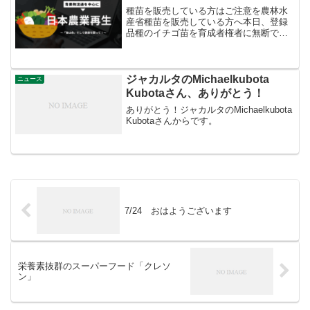
種苗を販売している方はご注意を農林水
産省種苗を販売している方へ本日、登録
品種のイチゴ苗を育成者権者に無断で増
殖し、フリマサイトで販売した者が東京
地方検察庁へ書類送致されました。育成
者権者の許諾を得ずに増殖・販売等する
行為は種苗法違反に当たり...
ジャカルタのMichaelkubota
ニュース
Kubotaさん、ありがとう！
ありがとう！ジャカルタのMichaelkubota
Kubotaさんからです。
7/24 おはようございます
栄養素抜群のスーパーフード「クレソ
ン」