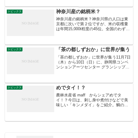
りとりなしで、「食事・宿泊場所」と
「力」そして「知識・経験」を交換する
しくみです。 有機農場や、環境を大事
神奈川産の銘柄米？
トピックス
にする人たち、自然が豊か...
神奈川産の銘柄米？神奈川県の人口は東
京都に次いで第２位ですが、米の収穫量
は年間15,000t程度の45位。全国のわずか
0.2％ほどしかありません。しかし、そん
な神奈川県には、平塚市で生まれた「は
るみ」というお米があります。「米の食
味ランキン...
「茶の都しずおか」に世界が集う
トピックス
「茶の都しずおか」に世界が集う11月7日
（木）から10日（日）に、静岡県コンベ
ンションアーツセンター グランシップ
（静岡県静岡市）にて、「世界お茶まつ
り2019 秋の祭典」が開催されます。今回
のテーマは「つなごうO-CHA」。世界各
国からお...
めでタイ！？
トピックス
農林水産省 maff からシェアめでタ
イ！？今日は、刺し身や煮付けなどで美
味しい「キンメダイ」をご紹介。鯛の仲
間と思われがちですが、実はタイ科では
なく、キンメダイ科であり、れっきとし
た別のグループの魚です。日本近海には
200種を超える○○ダ...