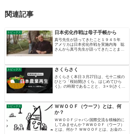
関連記事
日本劣化作戦は母子手帳から
トピックス
真弓先生が語ってきたこと１９４５年
アメリカは日本劣化作戦を実施内海 聡
さんから真弓先生が語ってきたことまと
め母子手帳はアメリカの乳業会社が作っ
てきたもの。ワクチンの弊害、牛乳育児
などの弊害は母子手帳に端を発する。ア
メリカは1945年日本で...
さくらさく
トピックス
さくらさく本日３月27日は、七十二候の
ひとつ「桜始開(さくら、はじめてひら
く)」の時期であることと、３×９(さくら
さく)＝27の語呂合わせにちなんだ「さく
らの日」。東京では、先週21日(火)にソメ
イヨシノが開花しました。これから各地
で開花し...
ＷＷＯＯＦ（ウーフ）とは、何
トピックス
か？
ＷＷＯＯＦジャパン国際交流を積極的に
してみませんか？ＷＷＯＯＦ（ウーフ）
とは、何か？ ＷＷＯＯＦとは、お金のや