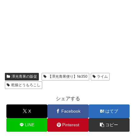
澤光青果の販促
【澤光青果便り】№350
ライム
乾燥とうもろこし
シェアする
X
Facebook
はてブ
LINE
Pinterest
コピー