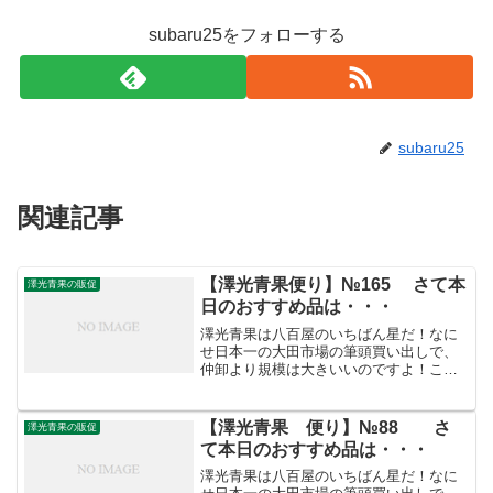
subaru25をフォローする
subaru25
関連記事
【澤光青果便り】№165 さて本
澤光青果の販促
日のおすすめ品は・・・
澤光青果は八百屋のいちばん星だ！なに
せ日本一の大田市場の筆頭買い出しで、
仲卸より規模は大きいいのですよ！こう
した迫力満点の「やる気」がお客さまを
呼ぶのです。/////////////////////////////////【澤
光青果便り】...
【澤光青果 便り】№88 さ
澤光青果の販促
て本日のおすすめ品は・・・
澤光青果は八百屋のいちばん星だ！なに