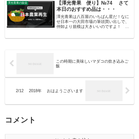
光青果...
【澤光青果 便り】№74 さて
澤光青果の販促
本日のおすすめ品は・・・
澤光青果は八百屋のいちばん星だ！なに
せ日本一の大田市場の筆頭買い出しで、
仲卸より規模は大きいいのですよ！ こ
うした迫力満点の「やる気」がお客さま
を呼ぶのです。//////////////////////////【澤光
青果 便り】№74おは...
この時期に美味しいマダコの炊き込みご
飯
2/12 2018年 おはようございます
コメント