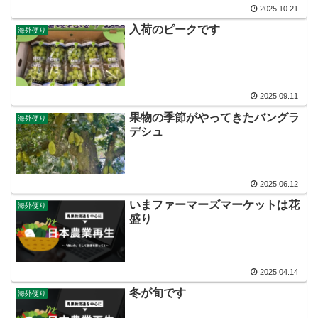
2025.10.21
入荷のピークです
海外便り
2025.09.11
果物の季節がやってきたバングラ
海外便り
デシュ
2025.06.12
いまファーマーズマーケットは花
海外便り
盛り
2025.04.14
冬が旬です
海外便り