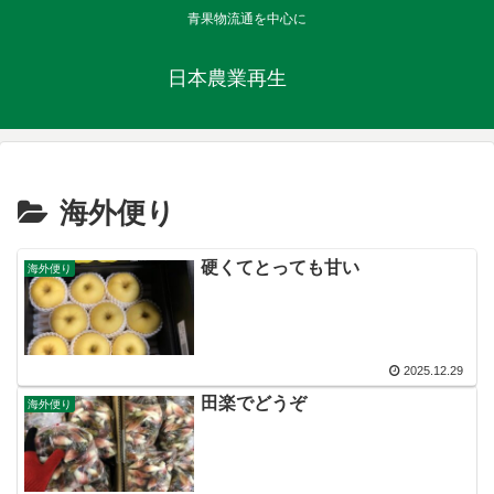
青果物流通を中心に
日本農業再生
海外便り
硬くてとっても甘い
海外便り
2025.12.29
田楽でどうぞ
海外便り