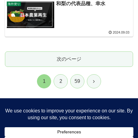
和梨の代表品種、幸水
海外便り
2024.09.03
次のページ
次
1
2
59
へ
ホーム
海外便り