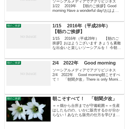
ソーシアルメディアでアグリビジネス
1/22 2019年 【朝のご挨拶】Good
morning Have a wonderful day!おはよう
ございますきょうも素敵な出会いと楽し
いソーシアルを！今朝はリカステととも
に・・・＊ ヒガン...
1/15 2016年（平成28年）
朝のご挨拶
【朝のご挨拶】
1/15 2016年（平成28年） 【朝のご
挨拶】おはようございます きょうも素敵
な出会いと楽しいソーシアルを！ 今朝は
キバナマンサクとともに・・・フェイス
ブックページ「日本農業再生」プロをめ
ざす皆さんのために、年会費制 「すば
2/4 2022年 Good morning
朝のご挨拶
る会員」...
ソーシアルメディアでアグリビジネス
2/4 2022年 Good morning朝こそすべ
て！ 「朝聞夕改」There is only Morning
in all things 2月4日はどんな日高山右
近（キリシタン大名、利休七哲の...
朝こそすべて！ 「朝聞夕改」
朝のご挨拶
＝＝畑から台所までが守備範囲＝＝生産
はしたものの、いかに販売するかが分か
らない！あなたも販売の仕方を学びませ
んか？この乱世を生き抜くためには、縁
を広げていくことです。すばる会員（年
会費：24000円）対象に販売をサポート