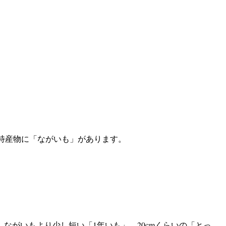
特産物に「ながいも」があります。
。
」。ながいもより少し短い「1年いも」、20cmくらいの「とっ