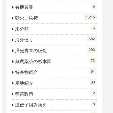
5
有機農業
4,246
朝のご挨拶
6
未分類
582
海外便り
293
澤光青果の販促
72
無農薬茶の杉本園
84
特産物紹介
83
産地紹介
2
種苗政策
8
遺伝子組み換え