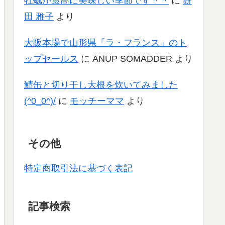
牡蠣が最高に美味しい季節です＾＾
に
餅
田 雅子
より
大阪本場で山形県「ラ・フランス」のト
ップセールス
に
ANUP SOMADDER
より
鯖缶と切り干し大根を炊いてみました
(^0_0^)/
に
モッチーママ
より
その他
特定商取引法に基づく表記
記事検索