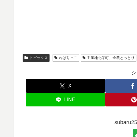
トピックス
ねばりっこ
主産地北栄町、全農とっとり
シ
X
LINE
subar