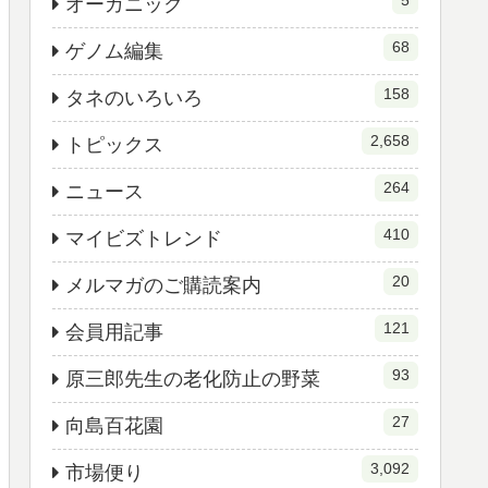
5
オーガニック
68
ゲノム編集
158
タネのいろいろ
2,658
トピックス
264
ニュース
410
マイビズトレンド
20
メルマガのご購読案内
121
会員用記事
93
原三郎先生の老化防止の野菜
27
向島百花園
3,092
市場便り