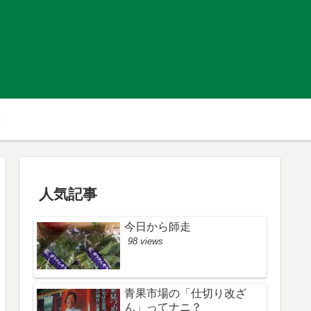
人気記事
今日から師走
98 views
青果市場の「仕切り改ざ
ん」ってナニ？