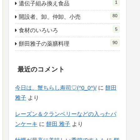
1
遺伝子組み換え食品
80
開設者、卸、仲卸、小売
5
食材のいろいろ
90
餅田雅子の薬膳料理
最近のコメント
今日は、蟹ちらし寿司♡(^0_0^)/
に
餅田
雅子
より
レーズン＆クランベリーなどの入ったパ
ンケーキ
に
餅田 雅子
より