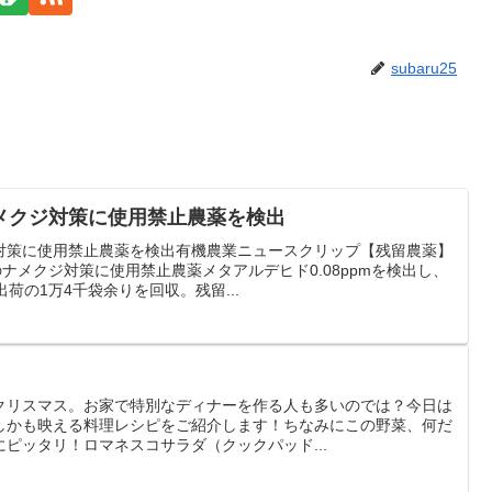
subaru25
メクジ対策に使用禁止農薬を検出
対策に使用禁止農薬を検出有機農業ニュースクリップ【残留農薬】
のナメクジ対策に使用禁止農薬メタアルデヒド0.08ppmを検出し、
荷の1万4千袋余りを回収。残留...
クリスマス。お家で特別なディナーを作る人も多いのでは？今日は
しかも映える料理レシピをご紹介します！ちなみにこの野菜、何だ
ピッタリ！ロマネスコサラダ（クックパッド...