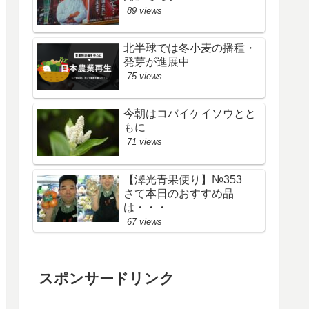
89 views
北半球では冬小麦の播種・
発芽が進展中
75 views
今朝はコバイケイソウとと
もに
71 views
【澤光青果便り】№353
さて本日のおすすめ品
は・・・
67 views
スポンサードリンク