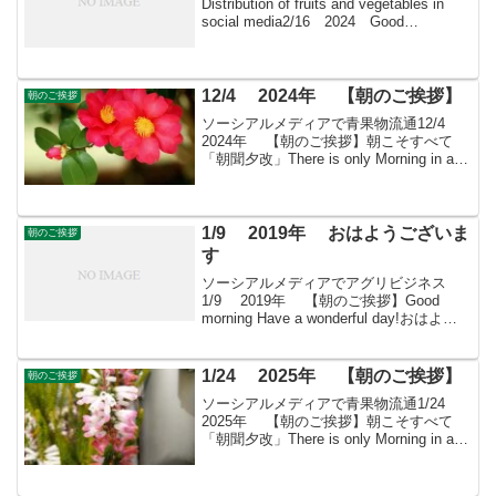
Distribution of fruits and vegetables in
social media2/16 2024 Good
morning 朝こそすべて！ 「朝聞夕
改」There is o...
12/4 2024年 【朝のご挨拶】
朝のご挨拶
ソーシアルメディアで青果物流通12/4
2024年 【朝のご挨拶】朝こそすべて
「朝聞夕改」There is only Morning in all
thingsきょうはどんな日血清療法の日
1890年（明治23年）のこの日、北里柴三
郎とエ...
1/9 2019年 おはようございま
朝のご挨拶
す
ソーシアルメディアでアグリビジネス
1/9 2019年 【朝のご挨拶】Good
morning Have a wonderful day!おはよう
ございますきょうも素敵な出会いと楽し
いソーシアルを！今朝はユキワリソウと
はとともに・・・＊ ...
1/24 2025年 【朝のご挨拶】
朝のご挨拶
ソーシアルメディアで青果物流通1/24
2025年 【朝のご挨拶】朝こそすべて
「朝聞夕改」There is only Morning in all
thingsきょうはどんな日ゴールドラッシュ
の日1848年のこの日、アメリカ・カリフ
ォル...