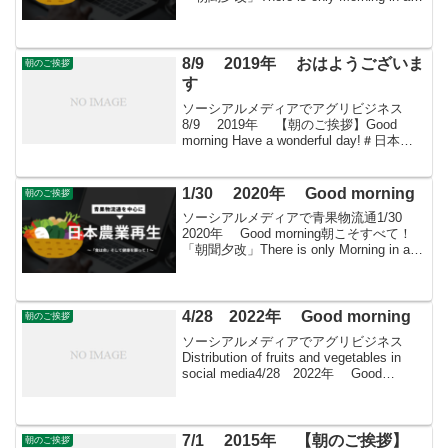
things 11月26日はどんな日後醍醐天
皇（第96代天皇）誕生...
8/9 2019年 おはようございま
朝のご挨拶
す
ソーシアルメディアでアグリビジネス
8/9 2019年 【朝のご挨拶】Good
morning Have a wonderful day!＃日本農
業再生 ＃食品流通 ＃青果物流通 ＃
花き流通 ＃freshproduce ＃produceー...
1/30 2020年 Good morning
朝のご挨拶
ソーシアルメディアで青果物流通1/30
2020年 Good morning朝こそすべて！
「朝聞夕改」There is only Morning in all
things 1月30日はどんな日殉教者の日
1948年のこの日、マハトマ...
4/28 2022年 Good morning
朝のご挨拶
ソーシアルメディアでアグリビジネス
Distribution of fruits and vegetables in
social media4/28 2022年 Good
morning朝こそすべて！ 「朝聞夕改」
There is onl...
7/1 2015年 【朝のご挨拶】
朝のご挨拶