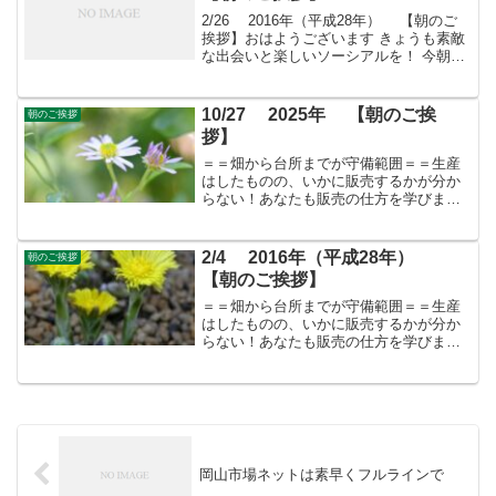
2/26 2016年（平成28年） 【朝のご
挨拶】おはようございます きょうも素敵
な出会いと楽しいソーシアルを！ 今朝は
アズマイチゲとともに・・・フェイスブ
ックページ「日本農業再生」プロをめざ
す皆さんのために、年会費制 「すばる
10/27 2025年 【朝のご挨
朝のご挨拶
会員」を...
拶】
＝＝畑から台所までが守備範囲＝＝生産
はしたものの、いかに販売するかが分か
らない！あなたも販売の仕方を学びませ
んか？すばる会員（年会費：24000円）対
象に販売をサポート
2/4 2016年（平成28年）
朝のご挨拶
【朝のご挨拶】
＝＝畑から台所までが守備範囲＝＝生産
はしたものの、いかに販売するかが分か
らない！あなたも販売の仕方を学びませ
んか？すばる会員（年会費：24000円）対
象に販売をサポート
岡山市場ネットは素早くフルラインで