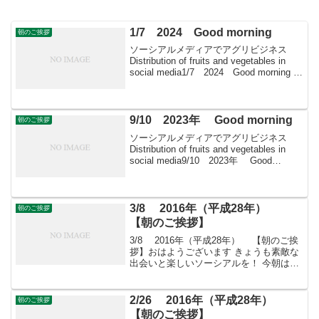
1/7 2024 Good morning
朝のご挨拶
ソーシアルメディアでアグリビジネス
Distribution of fruits and vegetables in
social media1/7 2024 Good morning 朝
こそすべて！ 「朝聞夕改」There is
only ...
9/10 2023年 Good morning
朝のご挨拶
ソーシアルメディアでアグリビジネス
Distribution of fruits and vegetables in
social media9/10 2023年 Good
morning 朝こそすべて！ 「朝聞夕改」
There is on...
3/8 2016年（平成28年）
朝のご挨拶
【朝のご挨拶】
3/8 2016年（平成28年） 【朝のご挨
拶】おはようございます きょうも素敵な
出会いと楽しいソーシアルを！ 今朝は桜
とともに・・・フェイスブックページ
「日本農業再生」プロをめざす皆さんの
ために、年会費制 「すばる会員」を運
2/26 2016年（平成28年）
朝のご挨拶
営しており...
【朝のご挨拶】