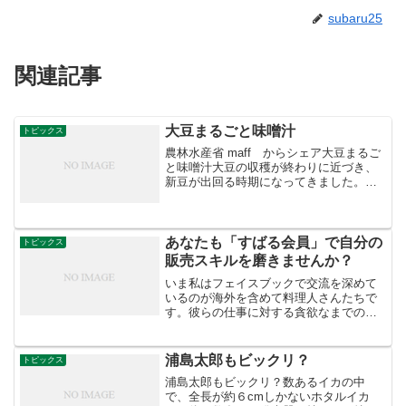
subaru25
関連記事
大豆まるごと味噌汁
トピックス
農林水産省 maff からシェア大豆まるご
と味噌汁大豆の収穫が終わりに近づき、
新豆が出回る時期になってきました。本
日は旬の大豆を美味しく食べられる郷土
料理「呉汁（ごじる）」をご紹介。呉汁
は日本各地で昔から伝わる料理です。大
豆を一晩水に浸して...
あなたも「すばる会員」で自分の
トピックス
販売スキルを磨きませんか？
いま私はフェイスブックで交流を深めて
いるのが海外を含めて料理人さんたちで
す。彼らの仕事に対する貪欲なまでの素
材研究態度に魅せられています。そこで
私も懇意になると、「素材仕入れ」につ
いて質問させていただいてます。フェイ
浦島太郎もビックリ？
トピックス
スブックはブログなどと違...
浦島太郎もビックリ？数あるイカの中
で、全長が約６cmしかないホタルイカ