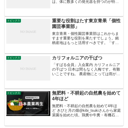
は、体に数多くの発光器を持つのが特
徴。青白く光る幻想的な光景は、ニュー
スでも取り上げられますね。普段は水深
200ｍ以上の深海にすむホタルイカ。毎年
３月から６月上旬にかけて...
重要な役割はたす東京青果「個性
トピックス
園芸事業部」
東京青果・個性園芸事業部はこれからま
すます重要な役割を果たすでしょう。銘
柄産地はもっと活用すべきです。「すば
る会員」お申し込みはこちらへ
カリフォルニアの干ばつ
トピックス
「すばる会員」入会案内 カリフォルニア
の干ばつ 日本は間もなく入梅です。有難
いことですね。 農産物にとっては雨が必
要です。 これが瑞穂の国です。 ] アーモ
ンド畑 アーモンド畑はカリフォルニアの
水利用の１０％に達しているといわれて
いる。 詳...
無肥料・不耕起の自然農を始めて
トピックス
4年ほど
無肥料・不耕起の自然農を始めて4年ほ
ど きびと月の畑@kibi_tsukiさんから家庭
菜園を始めた頃。鶏糞や牛糞・有機石
灰・堆肥を購入して土を耕し、マルチや
防虫ネットを使うと面白いほど無農薬野