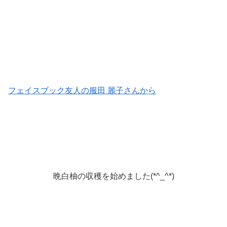
フェイスブック友人の服田 麗子さんから
晩白柚の収穫を始めました(*^_^*)