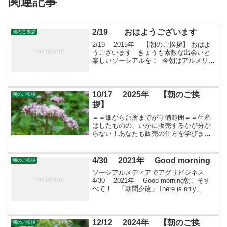
関連記事
2/19 おはようございます
朝のご挨拶
2/19 2015年 【朝のご挨拶】 おはよ
うございます きょうも素敵な出会いと
楽しいソーシアルを！ 今朝はアルメリア
とともに・・・ フェイスブックページ
「日本農業再生」★「すばる会員」のお
申し込みはこちら
10/17 2025年 【朝のご挨
朝のご挨拶
拶】
＝＝畑から台所までが守備範囲＝＝生産
はしたものの、いかに販売するかが分か
らない！あなたも販売の仕方を学びませ
んか？すばる会員（年会費：24000円）対
象に販売をサポート
4/30 2021年 Good morning
朝のご挨拶
ソーシアルメディアでアグリビジネス
4/30 2021年 Good morning朝こそす
べて！ 「朝聞夕改」There is only
Morning in all things 4月30日はどんな日
ヴァルプルギスの夜 北欧・中欧で行わ...
12/12 2024年 【朝のご挨
朝のご挨拶