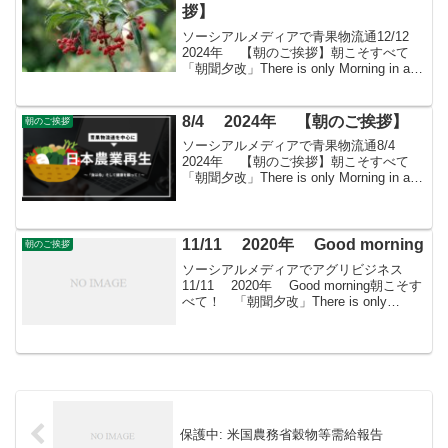
拶】
ソーシアルメディアで青果物流通12/12
2024年 【朝のご挨拶】朝こそすべて
「朝聞夕改」There is only Morning in all
thingsきょうはどんな日漢字の日公益財団
法人・日本漢字能力検定協会（漢検）が
199...
8/4 2024年 【朝のご挨拶】
朝のご挨拶
ソーシアルメディアで青果物流通8/4
2024年 【朝のご挨拶】朝こそすべて
「朝聞夕改」There is only Morning in all
thingsきょうはどんな日箸の日「箸を正し
く使おう」という民俗学研究者の提唱
で、わりばし...
11/11 2020年 Good morning
朝のご挨拶
ソーシアルメディアでアグリビジネス
11/11 2020年 Good morning朝こそす
べて！ 「朝聞夕改」There is only
Morning in all things 11月11日はどんな日
介護の日厚生労働省が2008(平...
保護中: 米国農務省穀物等需給報告