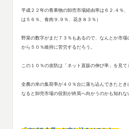
平成２２年の青果物の卸売市場経由率は６２.４％
は５６％、食肉９.９％、花き８３％）
野菜の数字がまだ７３％もあるので、なんとか市場
から５０％維持に苦労するだろう。
この１０％の攻防は「ネット直販の伸び率」を見て
全農の米の集荷率が４０％台に落ち込んできたとき
なると卸売市場の役割が終焉へ向かうのかも知れな