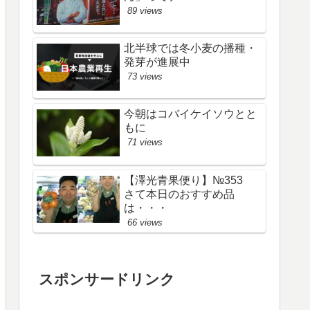
89 views
北半球では冬小麦の播種・
発芽が進展中
73 views
今朝はコバイケイソウとと
もに
71 views
【澤光青果便り】№353
さて本日のおすすめ品
は・・・
66 views
スポンサードリンク