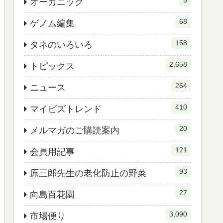
5
オーガニック
68
ゲノム編集
158
タネのいろいろ
2,658
トピックス
264
ニュース
410
マイビズトレンド
20
メルマガのご購読案内
121
会員用記事
93
原三郎先生の老化防止の野菜
27
向島百花園
3,090
市場便り