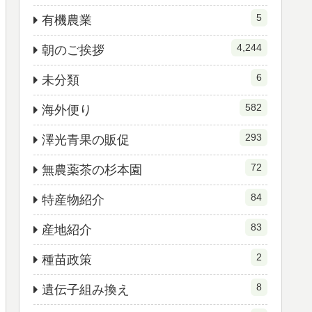
5
有機農業
4,244
朝のご挨拶
6
未分類
582
海外便り
293
澤光青果の販促
72
無農薬茶の杉本園
84
特産物紹介
83
産地紹介
2
種苗政策
8
遺伝子組み換え