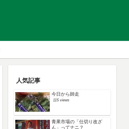
人気記事
今日から師走
115 views
青果市場の「仕切り改ざ
ん」ってナニ？