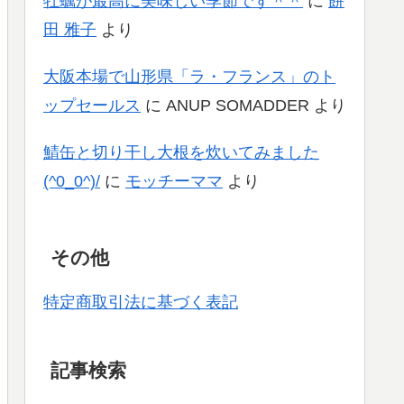
牡蠣が最高に美味しい季節です＾＾
に
餅
田 雅子
より
大阪本場で山形県「ラ・フランス」のト
ップセールス
に
ANUP SOMADDER
より
鯖缶と切り干し大根を炊いてみました
(^0_0^)/
に
モッチーママ
より
その他
特定商取引法に基づく表記
記事検索