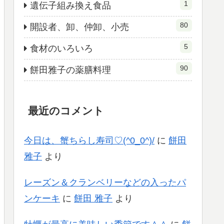
1
遺伝子組み換え食品
80
開設者、卸、仲卸、小売
5
食材のいろいろ
90
餅田雅子の薬膳料理
最近のコメント
今日は、蟹ちらし寿司♡(^0_0^)/
に
餅田
雅子
より
レーズン＆クランベリーなどの入ったパ
ンケーキ
に
餅田 雅子
より