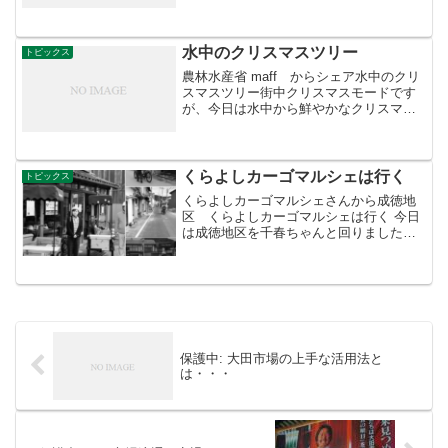
培されるリンゴ品種の果肉は、一般に、
アントシアニン1)を含んでおらず、白色
ないし黄白色であり、果肉が赤色のリン
ゴ果実は市場に...
水中のクリスマスツリー
トピックス
農林水産省 maff からシェア水中のクリ
スマスツリー街中クリスマスモードです
が、今日は水中から鮮やかなクリスマス
ツリー？をご紹介。写真は、サンゴなど
の上に定住する「イバラカンザシ」とい
うゴカイ類の一種なんです！本州中部以
南の海に生息してい...
くらよしカーゴマルシェは行く
トピックス
くらよしカーゴマルシェさんから成徳地
区 くらよしカーゴマルシェは行く 今日
は成徳地区を千春ちゃんと回りました。
震災から1週間 余震の続く中、皆さんの
元気な顔にこちらも励まされました。
「おはようございます！大丈夫でした
～？」「大丈夫、ようきな...
保護中: 大田市場の上手な活用法と
は・・・