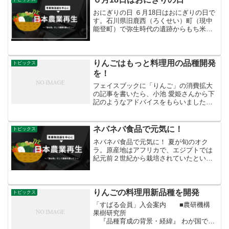
おにぎりの日 ６月18日はおにぎりの日で
す。石川県旧鹿西（ろくせい）町（現中
能登町）で弥生時代の遺跡からもち米を
蒸して固め、焼かれた化石が発見された
ことが由来となっており、鹿西の「ろく
（６）」と、毎月18日の「米食の日」か
ら６月18日が選ば...
りんごはもっと料理用の品種開発
トピックス
を！
フェイスブックに「りんご」の消費拡大
の記事を書いたら、小池 愛姫さんから下
記のようなアドバイスをもらいました。
りんごの生産者や試験場の研究者のみな
さん、どうぞこうした意見をご参考
に！ りんごを味噌汁に使ったそうで
ネバネバ食品で元気に！
トピックス
す。 ほったらかしで、ちょっ...
ネバネバ食品で元気に！ 夏が旬のオク
ラ。原産地はアフリカで、エジプトでは
紀元前２世紀から栽培されていたといわ
れています。日本へは幕末頃に伝わり、
食用として普及し始めたのは1960年頃か
らですが、当時は青臭さなどのせいで敬
遠されていたようです...
りんごの料理用新品種を開発
トピックス
「すばる会員」入会案内 ■農研機構
果樹研究所
『品種育成の背景・経緯』 わが国で栽