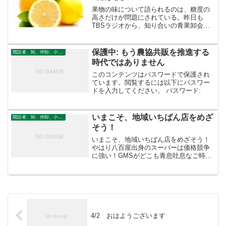
果物の味について語られるのは、糖度の
高さだけが問題にされている。昨日も
TBSラジオから、知り合いの青果卸会社
の担当者の声が流れてきた。りんごのあ
る品種を評して宣伝されていたのが高糖
度系品種改良の歴史だった。
保護中: もう農協共販を推進する
開設者、卸、仲卸、小売
時代ではありません
このコンテンツはパスワードで保護され
ています。閲覧するには以下にパスワー
ドを入力してください。 パスワード:
いまこそ、地域いちばん店をめざ
開設者、卸、仲卸、小売
そう！
いまこそ、地域いちばん店をめざそう！
やはり八百屋出身のスーパーは価格競争
に強い！GMSがどこも青息吐息なご時世
に、怪気炎を挙げているのは青果に強い
八百屋出身のスーパーです。それもその
はず、大手量販店は仕入れに３割から４
割かけて販売しています...
4/2 おはようございます