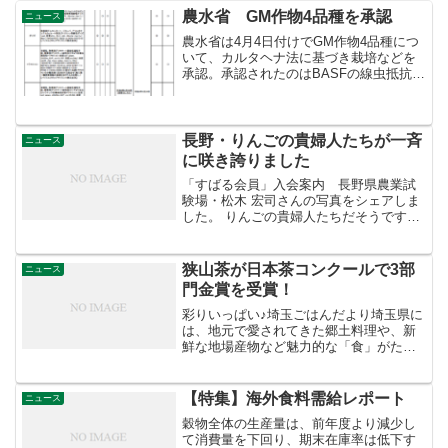
農水省 GM作物4品種を承認
ニュース
農水省は4月4日付けでGM作物4品種につ
いて、カルタヘナ法に基づき栽培などを
承認。承認されたのはBASFの線虫抵抗
性・除草剤耐性ＧＭダイズ1品種とバイエ
ルの除草剤耐性ＧＭ大豆1品種、半矮性・
害虫抵抗性・除草剤耐性トウモロコシ2品
種。
長野・りんごの貴婦人たちが一斉
ニュース
に咲き誇りました
「すばる会員」入会案内 長野県農業試
験場・松木 宏司さんの写真をシェアしま
した。 りんごの貴婦人たちだそうです。
見事に咲き誇っています！ りんご産業は
こうした地道な品種改良の努力に支えら
れています。
狭山茶が日本茶コンクールで3部
ニュース
門金賞を受賞！
彩りいっぱい♪埼玉ごはんだより埼玉県に
は、地元で愛されてきた郷土料理や、新
鮮な地場産物など魅力的な「食」がたく
さん！公式キッチンでは、そんな埼玉県
の「食」を気軽に楽しんでもらえるよう
なレシピを掲載しています。☆埼玉県の
【特集】海外食料需給レポート
ニュース
魅力は「彩の国インフォ...
穀物全体の生産量は、前年度より減少し
て消費量を下回り、期末在庫率は低下す