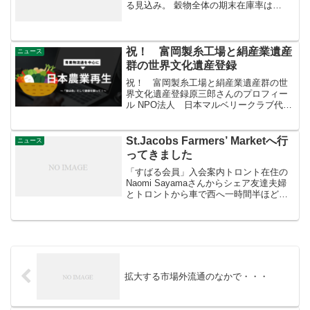
る見込み。 穀物全体の期末在庫率は
18.8％と前年度(20.5％ )を下回る見込み
（FAOの安全在庫水準は(17～ 18％)。 ≪
主な品目別の需給≫＜小麦＞ 生産量
は、...
祝！ 富岡製糸工場と絹産業遺産
ニュース
群の世界文化遺産登録
祝！ 富岡製糸工場と絹産業遺産群の世
界文化遺産登録原三郎さんのプロフィー
ル NPO法人 日本マルベリークラブ代表
理事 President · 2004年6月から現在桑・
カイコ・絹の新しい機能の解明とその利
用方法の研究、それらの効果の普及活
St.Jacobs Farmers’ Marketへ行
ニュース
動...
ってきました
「すばる会員」入会案内トロント在住の
Naomi Sayamaさんからシェア友達夫婦
とトロントから車で西へ一時間半ほどの
ところにある、St.Jacobsのファーマーズ
マーケットへ行ってきました。St.Jacobs
Farmers' Marke...
拡大する市場外流通のなかで・・・